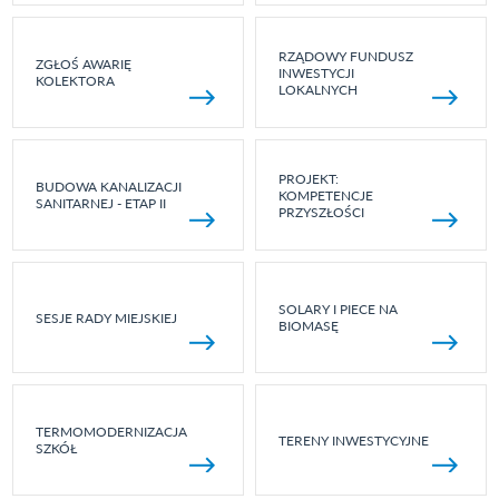
RZĄDOWY FUNDUSZ
ZGŁOŚ AWARIĘ
INWESTYCJI
KOLEKTORA
LOKALNYCH
PROJEKT:
BUDOWA KANALIZACJI
KOMPETENCJE
SANITARNEJ - ETAP II
PRZYSZŁOŚCI
SOLARY I PIECE NA
SESJE RADY MIEJSKIEJ
BIOMASĘ
TERMOMODERNIZACJA
TERENY INWESTYCYJNE
SZKÓŁ