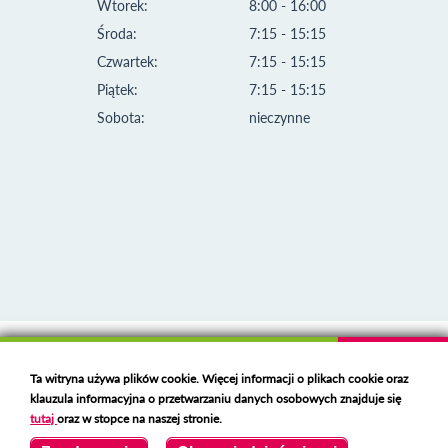
Wtorek:
8:00 - 16:00
Środa:
7:15 - 15:15
Czwartek:
7:15 - 15:15
Piątek:
7:15 - 15:15
Sobota:
nieczynne
Klauzula informacyjna i polityka plików cookies
Ta witryna używa plików cookie. Więcej informacji o plikach cookie oraz
Deklaracja dostępności
klauzula informacyjna o przetwarzaniu danych osobowych znajduje się
Polski serwer RBL
https://polspam.pl/
tutaj
oraz w stopce na naszej stronie.
Copyright 2023 Urząd Miejski w Opolu Lubelskim