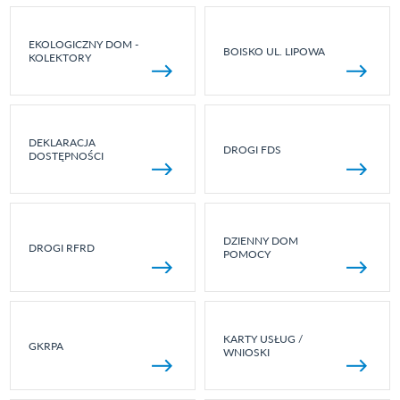
EKOLOGICZNY DOM -
BOISKO UL. LIPOWA
KOLEKTORY
DEKLARACJA
DROGI FDS
DOSTĘPNOŚCI
DZIENNY DOM
DROGI RFRD
POMOCY
KARTY USŁUG /
GKRPA
WNIOSKI