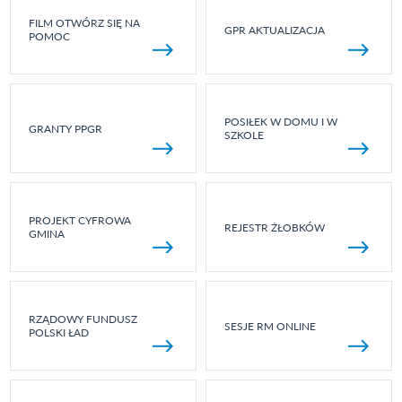
FILM OTWÓRZ SIĘ NA
GPR AKTUALIZACJA
POMOC
POSIŁEK W DOMU I W
GRANTY PPGR
SZKOLE
PROJEKT CYFROWA
REJESTR ŻŁOBKÓW
GMINA
RZĄDOWY FUNDUSZ
SESJE RM ONLINE
POLSKI ŁAD