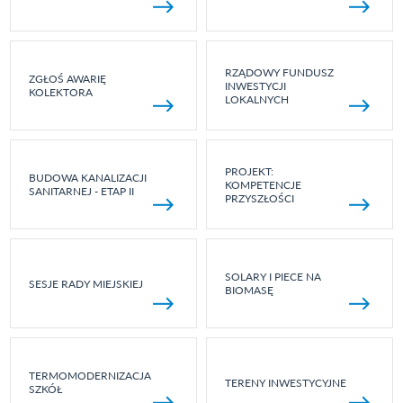
RZĄDOWY FUNDUSZ
ZGŁOŚ AWARIĘ
INWESTYCJI
KOLEKTORA
LOKALNYCH
PROJEKT:
BUDOWA KANALIZACJI
KOMPETENCJE
SANITARNEJ - ETAP II
PRZYSZŁOŚCI
SOLARY I PIECE NA
SESJE RADY MIEJSKIEJ
BIOMASĘ
TERMOMODERNIZACJA
TERENY INWESTYCYJNE
SZKÓŁ