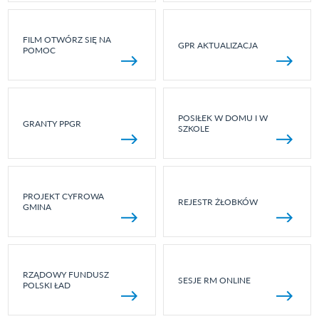
FILM OTWÓRZ SIĘ NA
GPR AKTUALIZACJA
POMOC
POSIŁEK W DOMU I W
GRANTY PPGR
SZKOLE
PROJEKT CYFROWA
REJESTR ŻŁOBKÓW
GMINA
RZĄDOWY FUNDUSZ
SESJE RM ONLINE
POLSKI ŁAD