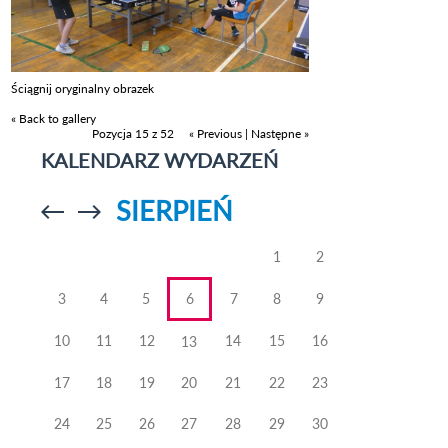
Ściągnij oryginalny obrazek
« Back to gallery
Pozycja 15 z 52
« Previous
|
Następne »
KALENDARZ WYDARZEŃ
SIERPIEŃ
Przejdź do
Przejdź do
poprzedniego
poprzedniego
miesiąca
miesiąca
1
2
3
4
5
6
7
8
9
10
11
12
14
15
16
13
17
18
19
20
21
22
23
24
25
26
27
28
29
30