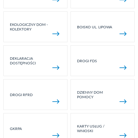
EKOLOGICZNY DOM -
BOISKO UL. LIPOWA
KOLEKTORY
DEKLARACJA
DROGI FDS
DOSTĘPNOŚCI
DZIENNY DOM
DROGI RFRD
POMOCY
KARTY USŁUG /
GKRPA
WNIOSKI