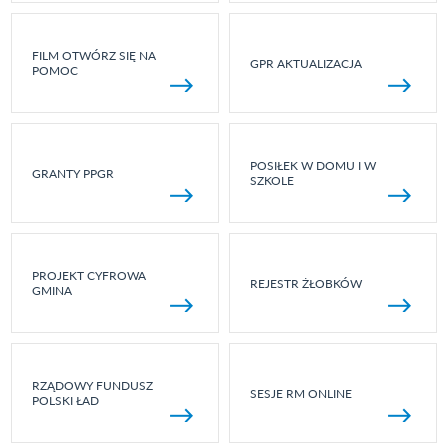
FILM OTWÓRZ SIĘ NA
GPR AKTUALIZACJA
POMOC
POSIŁEK W DOMU I W
GRANTY PPGR
SZKOLE
PROJEKT CYFROWA
REJESTR ŻŁOBKÓW
GMINA
RZĄDOWY FUNDUSZ
SESJE RM ONLINE
POLSKI ŁAD