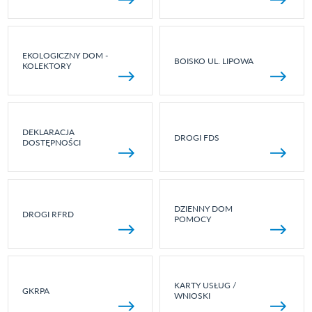
EKOLOGICZNY DOM -
BOISKO UL. LIPOWA
KOLEKTORY
DEKLARACJA
DROGI FDS
DOSTĘPNOŚCI
DZIENNY DOM
DROGI RFRD
POMOCY
KARTY USŁUG /
GKRPA
WNIOSKI