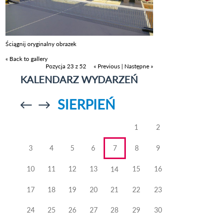
Ściągnij oryginalny obrazek
« Back to gallery
Pozycja 23 z 52
« Previous
|
Następne »
KALENDARZ WYDARZEŃ
SIERPIEŃ
Przejdź do
Przejdź do
poprzedniego
poprzedniego
miesiąca
miesiąca
1
2
3
4
5
6
7
8
9
10
11
12
13
15
16
14
17
18
19
20
21
22
23
24
25
26
27
28
29
30