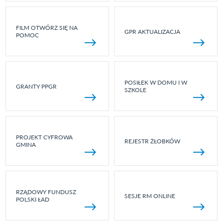
FILM OTWÓRZ SIĘ NA
GPR AKTUALIZACJA
POMOC
POSIŁEK W DOMU I W
GRANTY PPGR
SZKOLE
PROJEKT CYFROWA
REJESTR ŻŁOBKÓW
GMINA
RZĄDOWY FUNDUSZ
SESJE RM ONLINE
POLSKI ŁAD