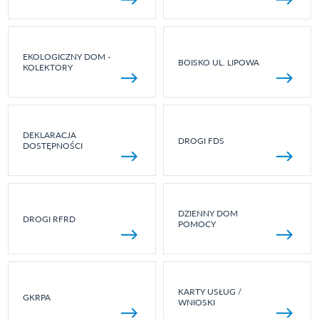
EKOLOGICZNY DOM -
BOISKO UL. LIPOWA
KOLEKTORY
DEKLARACJA
DROGI FDS
DOSTĘPNOŚCI
DZIENNY DOM
DROGI RFRD
POMOCY
KARTY USŁUG /
GKRPA
WNIOSKI