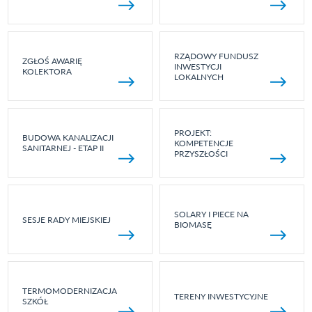
RZĄDOWY FUNDUSZ
ZGŁOŚ AWARIĘ
INWESTYCJI
KOLEKTORA
LOKALNYCH
PROJEKT:
BUDOWA KANALIZACJI
KOMPETENCJE
SANITARNEJ - ETAP II
PRZYSZŁOŚCI
SOLARY I PIECE NA
SESJE RADY MIEJSKIEJ
BIOMASĘ
TERMOMODERNIZACJA
TERENY INWESTYCYJNE
SZKÓŁ