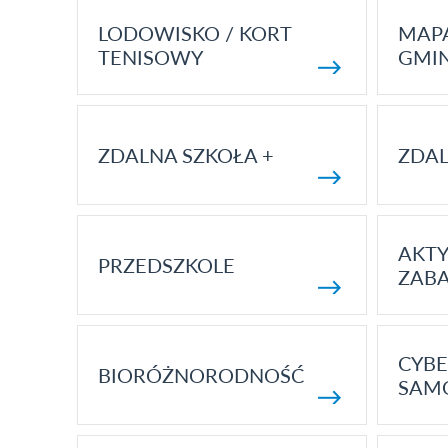
LODOWISKO / KORT
MAP
TENISOWY
GMI
ZDALNA SZKOŁA +
ZDAL
AKT
PRZEDSZKOLE
ZAB
CYBE
BIORÓŻNORODNOŚĆ
SAM