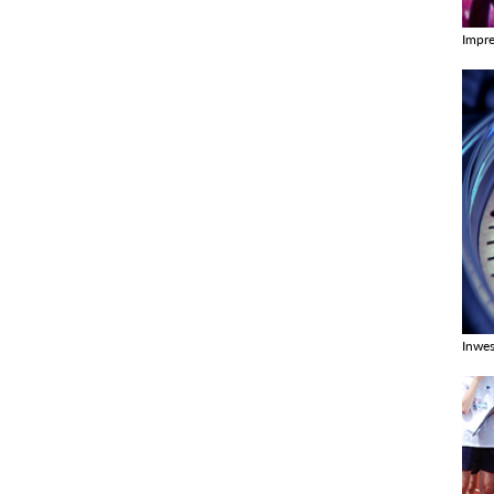
Impr
Zobac
Inwes
Zobac