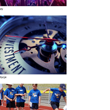
ezy
z galerie w kategori Imprezy
tycje
z galerie w kategori Inwestycje