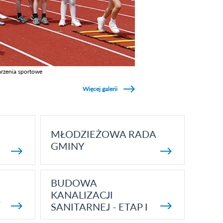
rzenia sportowe
z galerie w kategori Wydarzenia sportowe
Więcej galerii
MŁODZIEŻOWA RADA
GMINY
BUDOWA
KANALIZACJI
5
SANITARNEJ - ETAP I