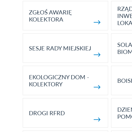
RZĄ
ZGŁOŚ AWARIĘ
INWE
KOLEKTORA
LOK
SOLA
SESJE RADY MIEJSKIEJ
BIO
EKOLOGICZNY DOM -
BOIS
KOLEKTORY
DZI
DROGI RFRD
POM