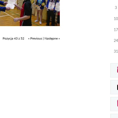
3
10
17
Pozycja 43 z 52
« Previous
|
Następne »
24
31