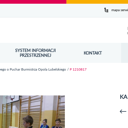
y serwis
mapa serw
ej
SYSTEM INFORMACJI
Szuk
KONTAKT
OŚNIK OTWORZY SIĘ W NOWYM OKNIE
PRZESTRZENNEJ
Wy
wego o Puchar Burmistrza Opola Lubelskiego
P 1210817
KA
p