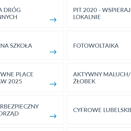
A DRÓG
PIT 2020 - WSPIERAJ
NNYCH
LOKALNIE
NA SZKOŁA
FOTOWOLTAIKA
YWNE PLACE
AKTYWNY MALUCH/
AW 2025
ŻŁOBEK
RBEZPIECZNY
CYFROWE LUBELSKI
ORZĄD