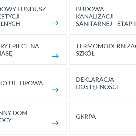
DOWY FUNDUSZ
BUDOWA
STYCJI
KANALIZACJI
ALNYCH
SANITARNEJ - ETAP I
RY I PIECE NA
TERMOMODERNIZA
MASĘ
SZKÓŁ
DEKLARACJA
KO UL. LIPOWA
DOSTĘPNOŚCI
ENNY DOM
GKRPA
OCY