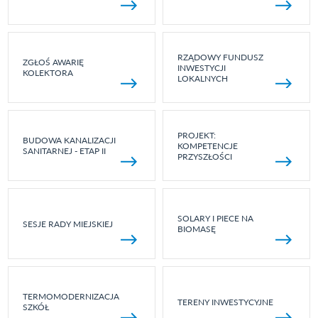
RZĄDOWY FUNDUSZ
ZGŁOŚ AWARIĘ
INWESTYCJI
KOLEKTORA
LOKALNYCH
PROJEKT:
BUDOWA KANALIZACJI
KOMPETENCJE
SANITARNEJ - ETAP II
PRZYSZŁOŚCI
SOLARY I PIECE NA
SESJE RADY MIEJSKIEJ
BIOMASĘ
TERMOMODERNIZACJA
TERENY INWESTYCYJNE
SZKÓŁ