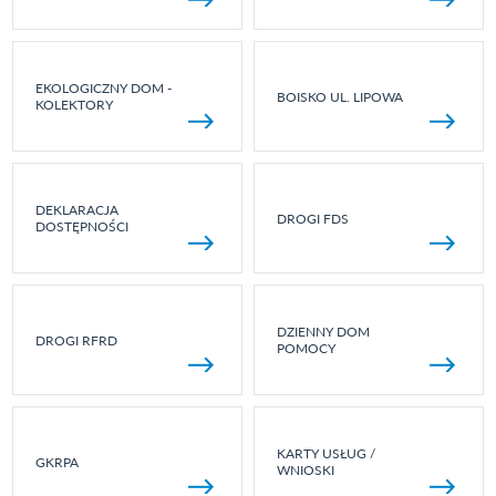
EKOLOGICZNY DOM -
BOISKO UL. LIPOWA
KOLEKTORY
DEKLARACJA
DROGI FDS
DOSTĘPNOŚCI
DZIENNY DOM
DROGI RFRD
POMOCY
KARTY USŁUG /
GKRPA
WNIOSKI