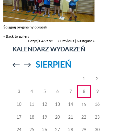
Ściągnij oryginalny obrazek
« Back to gallery
Pozycja 46 z 52
« Previous
|
Następne »
KALENDARZ WYDARZEŃ
SIERPIEŃ
Przejdź do
Przejdź do
poprzedniego
poprzedniego
miesiąca
miesiąca
1
2
3
4
5
6
7
8
9
10
11
12
13
14
16
15
17
18
19
20
21
22
23
24
25
26
27
28
29
30