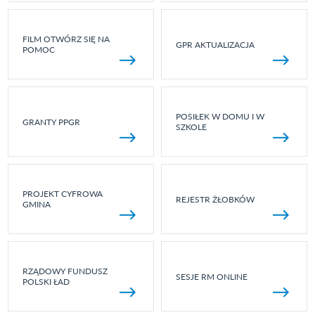
FILM OTWÓRZ SIĘ NA
GPR AKTUALIZACJA
POMOC
POSIŁEK W DOMU I W
GRANTY PPGR
SZKOLE
PROJEKT CYFROWA
REJESTR ŻŁOBKÓW
GMINA
RZĄDOWY FUNDUSZ
SESJE RM ONLINE
POLSKI ŁAD