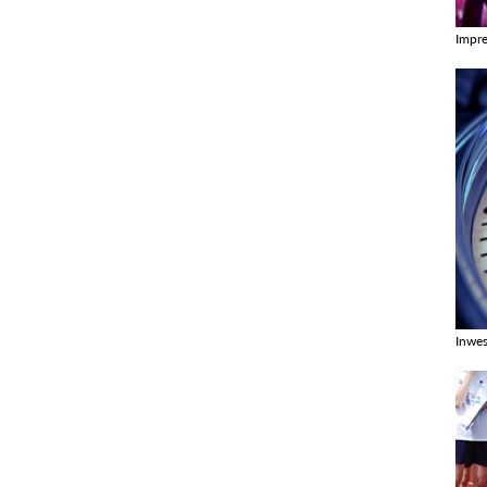
Impr
Zobac
Inwes
Zobac