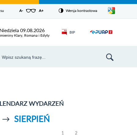
Pokaż/ukryj
isu
A-
pomniejsz czcionkę
A+
powiększ czcionkę
Wersja kontrastowa
Zresetuj czcionkę
listę
języków
Odnośnik
Niedziela 09.08.2026
BIP
Odnośnik
otworzy się w
Imieniny Klary, Romana i Edyty
nowym oknie
otworzy
się w
aj
nowym
szukiwarka
oknie
LENDARZ WYDARZEŃ
SIERPIEŃ
Przejdź do
Przejdź do
oprzedniego
poprzedniego
miesiąca
miesiąca
1
2