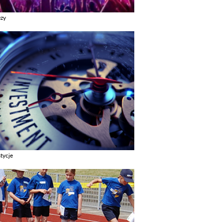
ezy
z galerie w kategori Imprezy
tycje
z galerie w kategori Inwestycje