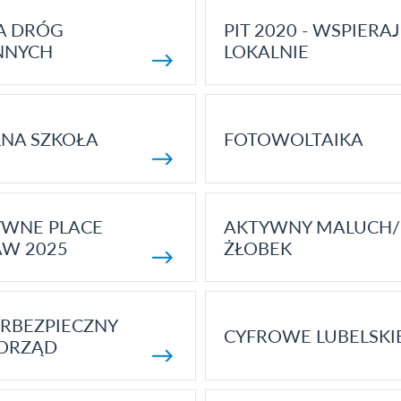
A DRÓG
PIT 2020 - WSPIERAJ
NNYCH
LOKALNIE
NA SZKOŁA
FOTOWOLTAIKA
YWNE PLACE
AKTYWNY MALUCH/
AW 2025
ŻŁOBEK
RBEZPIECZNY
CYFROWE LUBELSKI
ORZĄD