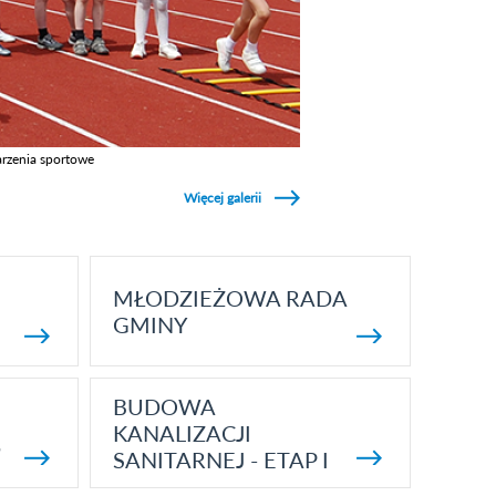
rzenia sportowe
z galerie w kategori Wydarzenia sportowe
Więcej galerii
MŁODZIEŻOWA RADA
GMINY
BUDOWA
KANALIZACJI
5
SANITARNEJ - ETAP I