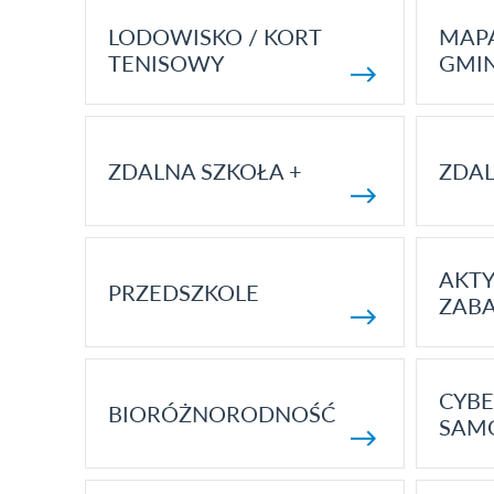
LODOWISKO / KORT
MAP
TENISOWY
GMI
ZDALNA SZKOŁA +
ZDAL
AKT
PRZEDSZKOLE
ZAB
CYBE
BIORÓŻNORODNOŚĆ
SAM