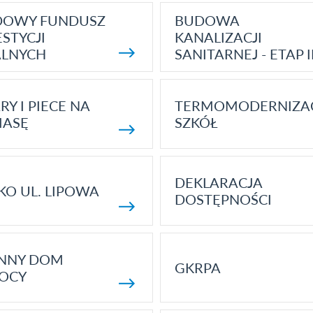
DOWY FUNDUSZ
BUDOWA
STYCJI
KANALIZACJI
ALNYCH
SANITARNEJ - ETAP I
RY I PIECE NA
TERMOMODERNIZA
MASĘ
SZKÓŁ
DEKLARACJA
KO UL. LIPOWA
DOSTĘPNOŚCI
ENNY DOM
GKRPA
OCY