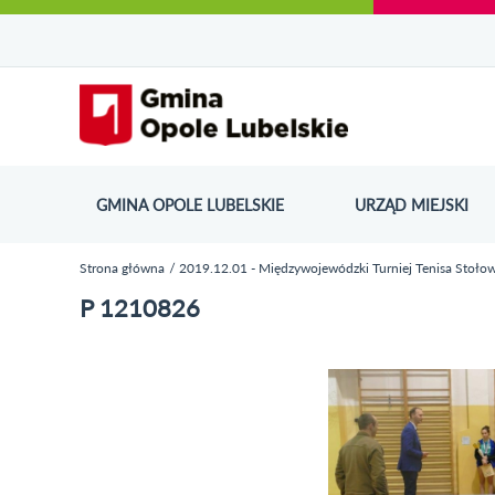
Urząd Miejski w Opolu Lubelskim - oficjaln
Przejdź
Przejdź
Przejdź do
Przejdź do
Przejdź do
Przejdź
Przejdź do
Przejdź
Przejdź
do
do
wyszukiwarki
ścieżki
kategorii
do
kalendarza
do
do
Przejdź do strony startow
mapy
menu
nawigacyjnej
aktualności
treści
wydarzeń
galerii
stopki
strony
zdjęć
GMINA OPOLE LUBELSKIE
URZĄD MIEJSKI
ODN
Strona główna
2019.12.01 - Międzywojewódzki Turniej Tenisa Stoło
Jesteś tutaj
P 1210826