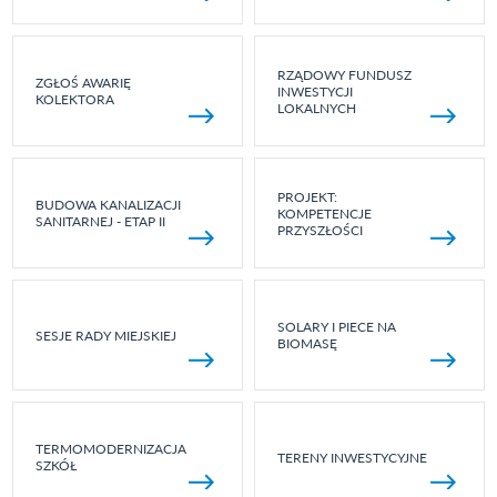
RZĄDOWY FUNDUSZ
ZGŁOŚ AWARIĘ
INWESTYCJI
KOLEKTORA
LOKALNYCH
PROJEKT:
BUDOWA KANALIZACJI
KOMPETENCJE
SANITARNEJ - ETAP II
PRZYSZŁOŚCI
SOLARY I PIECE NA
SESJE RADY MIEJSKIEJ
BIOMASĘ
TERMOMODERNIZACJA
TERENY INWESTYCYJNE
SZKÓŁ