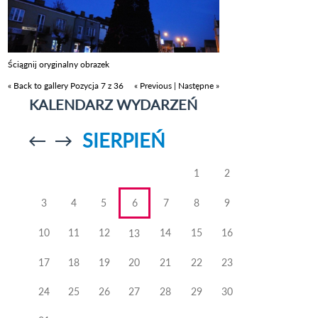
Ściągnij oryginalny obrazek
« Back to gallery
Pozycja 7 z 36
« Previous
|
Następne »
KALENDARZ WYDARZEŃ
SIERPIEŃ
Przejdź do
Przejdź do
poprzedniego
poprzedniego
miesiąca
miesiąca
1
2
3
4
5
6
7
8
9
10
11
12
14
15
16
13
17
18
19
20
21
22
23
24
25
26
27
28
29
30