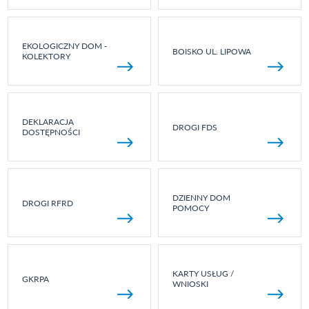
EKOLOGICZNY DOM -
BOISKO UL. LIPOWA
KOLEKTORY
DEKLARACJA
DROGI FDS
DOSTĘPNOŚCI
DZIENNY DOM
DROGI RFRD
POMOCY
KARTY USŁUG /
GKRPA
WNIOSKI