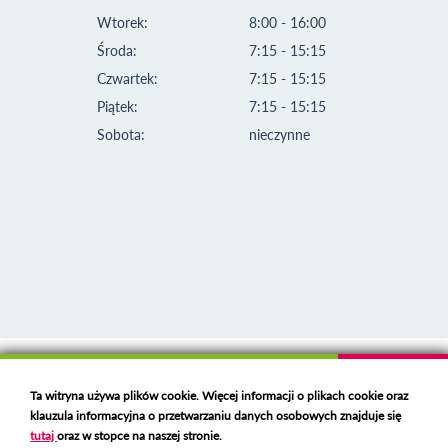
Wtorek:
8:00 - 16:00
Środa:
7:15 - 15:15
Czwartek:
7:15 - 15:15
Piątek:
7:15 - 15:15
Sobota:
nieczynne
Klauzula informacyjna i polityka plików cookies
Ta witryna używa plików cookie. Więcej informacji o plikach cookie oraz
Deklaracja dostępności
klauzula informacyjna o przetwarzaniu danych osobowych znajduje się
Polski serwer RBL
https://polspam.pl/
tutaj
oraz w stopce na naszej stronie.