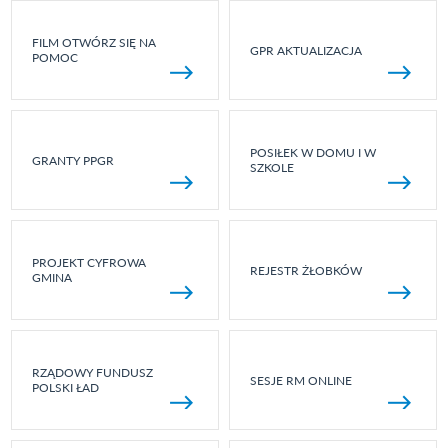
FILM OTWÓRZ SIĘ NA
GPR AKTUALIZACJA
POMOC
POSIŁEK W DOMU I W
GRANTY PPGR
SZKOLE
PROJEKT CYFROWA
REJESTR ŻŁOBKÓW
GMINA
RZĄDOWY FUNDUSZ
SESJE RM ONLINE
POLSKI ŁAD