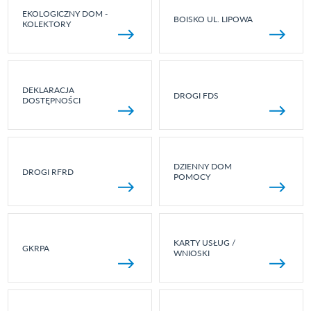
EKOLOGICZNY DOM -
BOISKO UL. LIPOWA
KOLEKTORY
DEKLARACJA
DROGI FDS
DOSTĘPNOŚCI
DZIENNY DOM
DROGI RFRD
POMOCY
KARTY USŁUG /
GKRPA
WNIOSKI