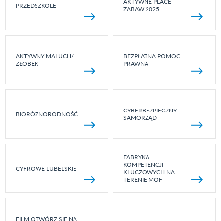
AKTYWNE PLACE
PRZEDSZKOLE
ZABAW 2025
AKTYWNY MALUCH/
BEZPŁATNA POMOC
ŻŁOBEK
PRAWNA
CYBERBEZPIECZNY
BIORÓŻNORODNOŚĆ
SAMORZĄD
FABRYKA
KOMPETENCJI
CYFROWE LUBELSKIE
KLUCZOWYCH NA
TERENIE MOF
FILM OTWÓRZ SIĘ NA