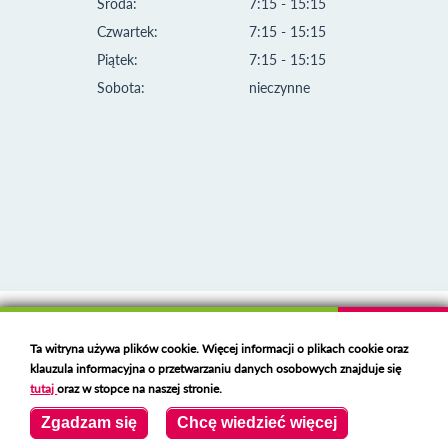
Środa:
7:15 - 15:15
Czwartek:
7:15 - 15:15
Piątek:
7:15 - 15:15
Sobota:
nieczynne
Klauzula informacyjna i polityka plików cookies
Ta witryna używa plików cookie. Więcej informacji o plikach cookie oraz
Deklaracja dostępności
klauzula informacyjna o przetwarzaniu danych osobowych znajduje się
Polski serwer RBL
https://polspam.pl/
tutaj
oraz w stopce na naszej stronie.
Copyright 2023 Urząd Miejski w Opolu Lubelskim
Zgadzam się
Chcę wiedzieć więcej
Created by
VOBACOM
Odnośnik otworzy się w nowym oknie