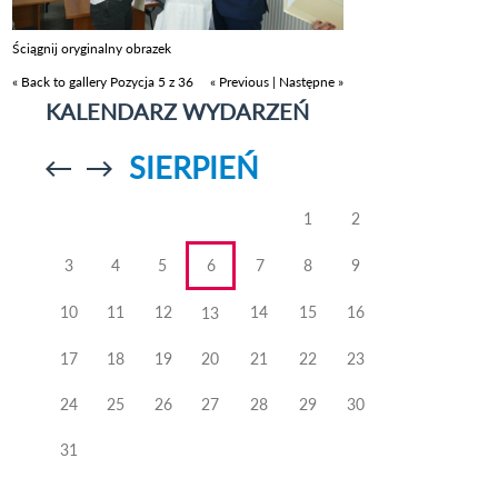
Ściągnij oryginalny obrazek
« Back to gallery
Pozycja 5 z 36
« Previous
|
Następne »
KALENDARZ WYDARZEŃ
SIERPIEŃ
Przejdź do
Przejdź do
poprzedniego
poprzedniego
miesiąca
miesiąca
1
2
3
4
5
6
7
8
9
10
11
12
14
15
16
13
17
18
19
20
21
22
23
24
25
26
27
28
29
30
31