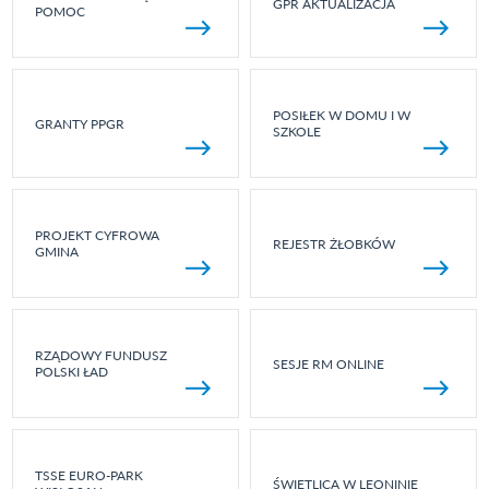
GPR AKTUALIZACJA
POMOC
POSIŁEK W DOMU I W
GRANTY PPGR
SZKOLE
PROJEKT CYFROWA
REJESTR ŻŁOBKÓW
GMINA
RZĄDOWY FUNDUSZ
SESJE RM ONLINE
POLSKI ŁAD
TSSE EURO-PARK
ŚWIETLICA W LEONINIE