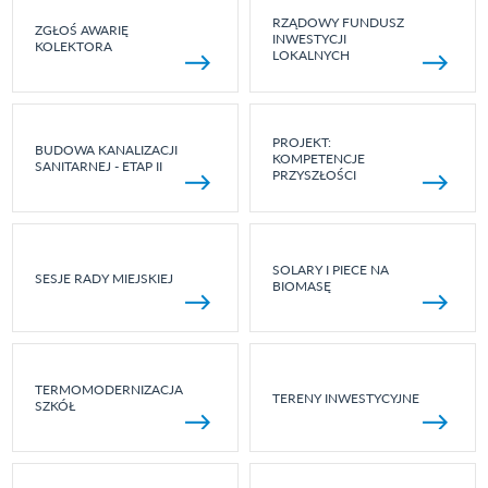
RZĄDOWY FUNDUSZ
ZGŁOŚ AWARIĘ
INWESTYCJI
KOLEKTORA
LOKALNYCH
PROJEKT:
BUDOWA KANALIZACJI
KOMPETENCJE
SANITARNEJ - ETAP II
PRZYSZŁOŚCI
SOLARY I PIECE NA
SESJE RADY MIEJSKIEJ
BIOMASĘ
TERMOMODERNIZACJA
TERENY INWESTYCYJNE
SZKÓŁ