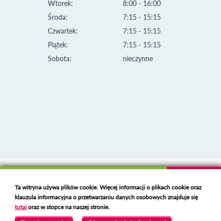
Wtorek:
8:00 - 16:00
Środa:
7:15 - 15:15
Czwartek:
7:15 - 15:15
Piątek:
7:15 - 15:15
Sobota:
nieczynne
Klauzula informacyjna i polityka plików cookies
Ta witryna używa plików cookie. Więcej informacji o plikach cookie oraz
Deklaracja dostępności
klauzula informacyjna o przetwarzaniu danych osobowych znajduje się
Polski serwer RBL
https://polspam.pl/
tutaj
oraz w stopce na naszej stronie.
Copyright 2023 Urząd Miejski w Opolu Lubelskim