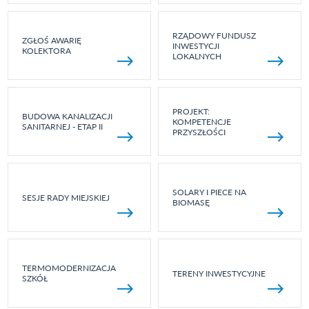
RZĄDOWY FUNDUSZ
ZGŁOŚ AWARIĘ
INWESTYCJI
KOLEKTORA
LOKALNYCH
PROJEKT:
BUDOWA KANALIZACJI
KOMPETENCJE
SANITARNEJ - ETAP II
PRZYSZŁOŚCI
SOLARY I PIECE NA
SESJE RADY MIEJSKIEJ
BIOMASĘ
TERMOMODERNIZACJA
TERENY INWESTYCYJNE
SZKÓŁ