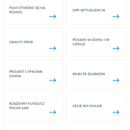
FILM OTWÓRZ SIĘ NA
GPR AKTUALIZACJA
POMOC
POSIŁEK W DOMU I W
GRANTY PPGR
SZKOLE
PROJEKT CYFROWA
REJESTR ŻŁOBKÓW
GMINA
RZĄDOWY FUNDUSZ
SESJE RM ONLINE
POLSKI ŁAD