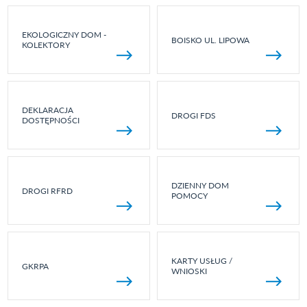
EKOLOGICZNY DOM -
BOISKO UL. LIPOWA
KOLEKTORY
DEKLARACJA
DROGI FDS
DOSTĘPNOŚCI
DZIENNY DOM
DROGI RFRD
POMOCY
KARTY USŁUG /
GKRPA
WNIOSKI