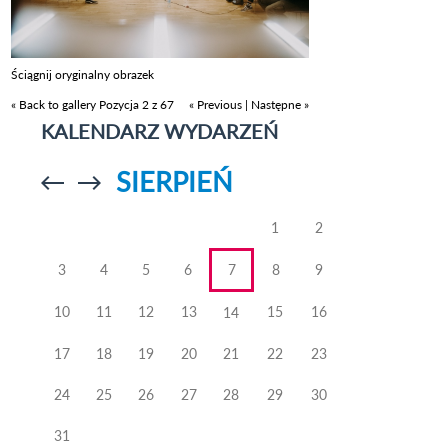
Ściągnij oryginalny obrazek
« Back to gallery
Pozycja 2 z 67
« Previous
|
Następne »
KALENDARZ WYDARZEŃ
SIERPIEŃ
Przejdź do
Przejdź do
poprzedniego
poprzedniego
miesiąca
miesiąca
1
2
3
4
5
6
7
8
9
10
11
12
13
15
16
14
17
18
19
20
21
22
23
24
25
26
27
28
29
30
31