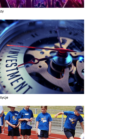
ezy
z galerie w kategori Imprezy
tycje
z galerie w kategori Inwestycje