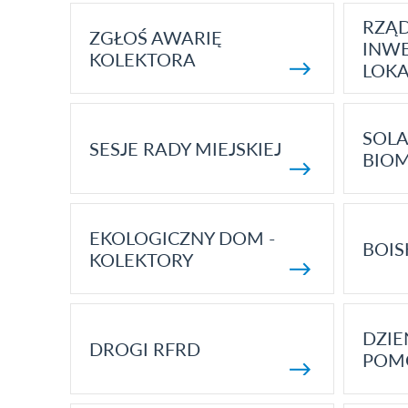
RZĄ
ZGŁOŚ AWARIĘ
INWE
KOLEKTORA
LOK
SOLA
SESJE RADY MIEJSKIEJ
BIO
EKOLOGICZNY DOM -
BOIS
KOLEKTORY
DZI
DROGI RFRD
POM