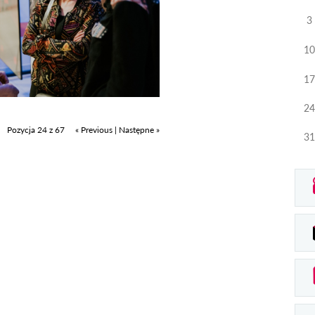
3
10
17
24
Pozycja 24 z 67
« Previous
|
Następne »
31