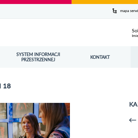
y serwis
mapa serw
ej
So
Imi
SYSTEM INFORMACJI
Szuk
KONTAKT
OŚNIK OTWORZY SIĘ W NOWYM OKNIE
PRZESTRZENNEJ
Wy
 18
KA
p