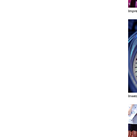
Impr
Zobac
Inwes
Zobac