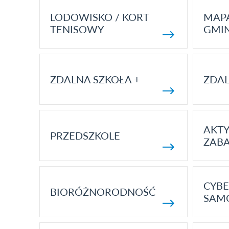
LODOWISKO / KORT
MAP
TENISOWY
GMI
ZDALNA SZKOŁA +
ZDAL
AKT
PRZEDSZKOLE
ZAB
CYBE
BIORÓŻNORODNOŚĆ
SAM