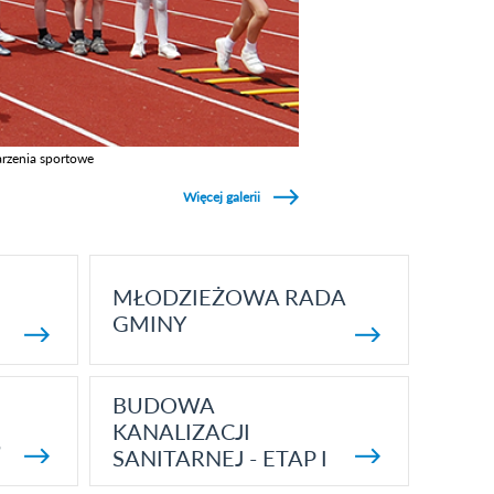
rzenia sportowe
z galerie w kategori Wydarzenia sportowe
Więcej galerii
MŁODZIEŻOWA RADA
GMINY
BUDOWA
KANALIZACJI
5
SANITARNEJ - ETAP I