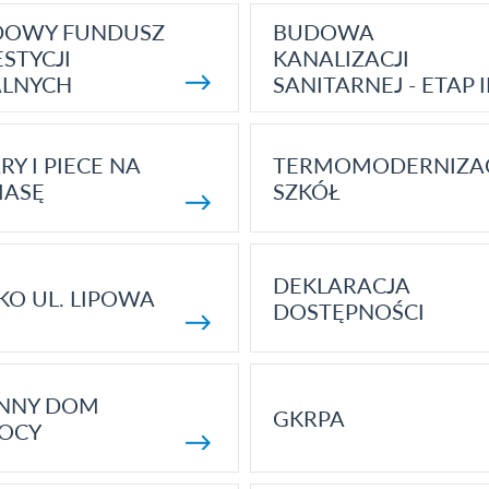
DOWY FUNDUSZ
BUDOWA
STYCJI
KANALIZACJI
ALNYCH
SANITARNEJ - ETAP I
RY I PIECE NA
TERMOMODERNIZA
MASĘ
SZKÓŁ
DEKLARACJA
KO UL. LIPOWA
DOSTĘPNOŚCI
ENNY DOM
GKRPA
OCY