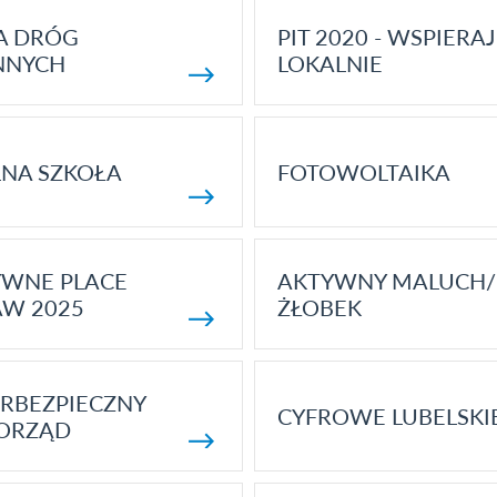
A DRÓG
PIT 2020 - WSPIERAJ
NNYCH
LOKALNIE
NA SZKOŁA
FOTOWOLTAIKA
YWNE PLACE
AKTYWNY MALUCH/
AW 2025
ŻŁOBEK
RBEZPIECZNY
CYFROWE LUBELSKI
ORZĄD