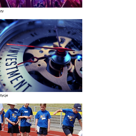
ezy
z galerie w kategori Imprezy
tycje
z galerie w kategori Inwestycje