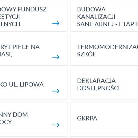
DOWY FUNDUSZ
BUDOWA
STYCJI
KANALIZACJI
ALNYCH
SANITARNEJ - ETAP I
RY I PIECE NA
TERMOMODERNIZA
MASĘ
SZKÓŁ
DEKLARACJA
KO UL. LIPOWA
DOSTĘPNOŚCI
ENNY DOM
GKRPA
OCY