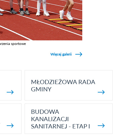
rzenia sportowe
z galerie w kategori Wydarzenia sportowe
Więcej galerii
MŁODZIEŻOWA RADA
GMINY
BUDOWA
KANALIZACJI
5
SANITARNEJ - ETAP I