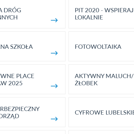
A DRÓG
PIT 2020 - WSPIERAJ
NNYCH
LOKALNIE
NA SZKOŁA
FOTOWOLTAIKA
YWNE PLACE
AKTYWNY MALUCH/
AW 2025
ŻŁOBEK
RBEZPIECZNY
CYFROWE LUBELSKI
ORZĄD