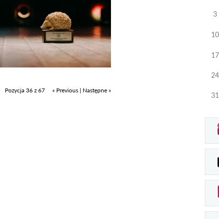
3
10
17
24
Pozycja 36 z 67
« Previous
|
Następne »
31