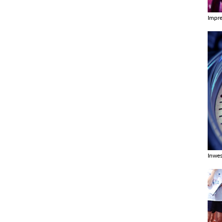
Impr
Zobac
Inwes
Zobac