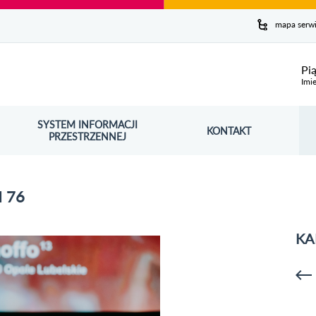
y serwis
mapa serw
ej
Pi
Imie
SYSTEM INFORMACJI
Szuk
KONTAKT
OŚNIK OTWORZY SIĘ W NOWYM OKNIE
PRZESTRZENNEJ
Wy
 76
KA
p