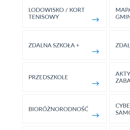
LODOWISKO / KORT
MAP
TENISOWY
GMI
ZDALNA SZKOŁA +
ZDAL
AKT
PRZEDSZKOLE
ZAB
CYBE
BIORÓŻNORODNOŚĆ
SAM