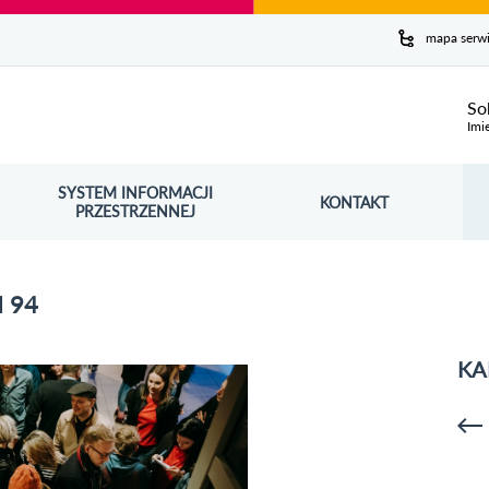
y serwis
mapa serw
ej
So
Imi
SYSTEM INFORMACJI
Szuk
KONTAKT
OŚNIK OTWORZY SIĘ W NOWYM OKNIE
PRZESTRZENNEJ
Wy
 94
KA
p