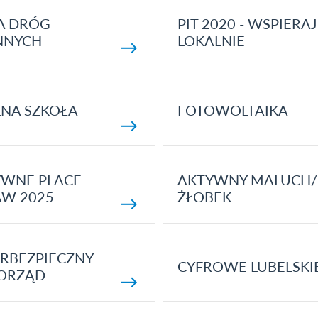
A DRÓG
PIT 2020 - WSPIERAJ
NNYCH
LOKALNIE
NA SZKOŁA
FOTOWOLTAIKA
YWNE PLACE
AKTYWNY MALUCH/
AW 2025
ŻŁOBEK
RBEZPIECZNY
CYFROWE LUBELSKI
ORZĄD