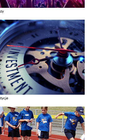
ezy
z galerie w kategori Imprezy
tycje
z galerie w kategori Inwestycje