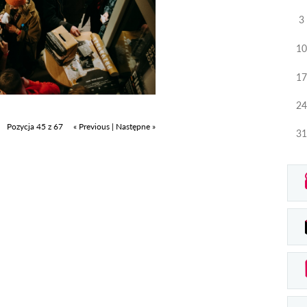
3
10
17
24
Pozycja 45 z 67
« Previous
|
Następne »
31