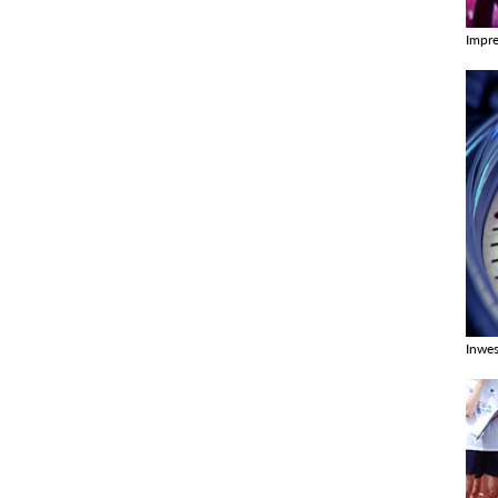
Impr
Zobac
Inwes
Zobac