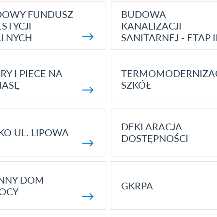
DOWY FUNDUSZ
BUDOWA
STYCJI
KANALIZACJI
ALNYCH
SANITARNEJ - ETAP I
RY I PIECE NA
TERMOMODERNIZA
MASĘ
SZKÓŁ
DEKLARACJA
KO UL. LIPOWA
DOSTĘPNOŚCI
ENNY DOM
GKRPA
OCY