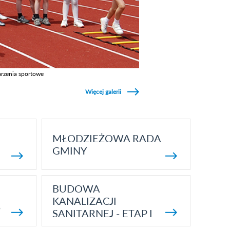
rzenia sportowe
z galerie w kategori Wydarzenia sportowe
Więcej galerii
MŁODZIEŻOWA RADA
GMINY
BUDOWA
KANALIZACJI
5
SANITARNEJ - ETAP I