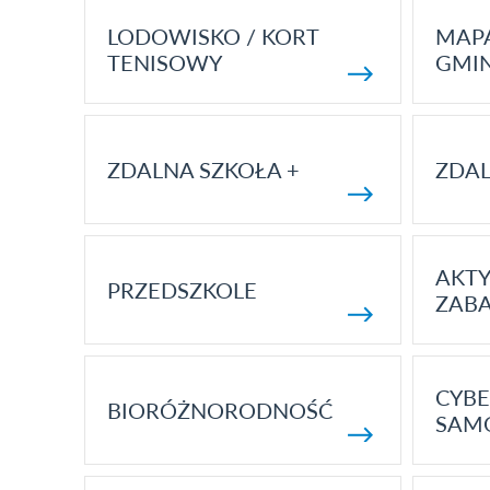
LODOWISKO / KORT
MAP
TENISOWY
GMI
ZDALNA SZKOŁA +
ZDAL
AKT
PRZEDSZKOLE
ZAB
CYBE
BIORÓŻNORODNOŚĆ
SAM