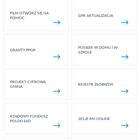
FILM OTWÓRZ SIĘ NA
GPR AKTUALIZACJA
POMOC
POSIŁEK W DOMU I W
GRANTY PPGR
SZKOLE
PROJEKT CYFROWA
REJESTR ŻŁOBKÓW
GMINA
RZĄDOWY FUNDUSZ
SESJE RM ONLINE
POLSKI ŁAD