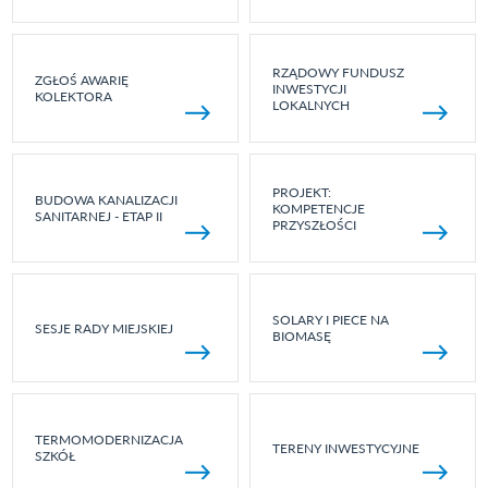
RZĄDOWY FUNDUSZ
ZGŁOŚ AWARIĘ
INWESTYCJI
KOLEKTORA
LOKALNYCH
PROJEKT:
BUDOWA KANALIZACJI
KOMPETENCJE
SANITARNEJ - ETAP II
PRZYSZŁOŚCI
SOLARY I PIECE NA
SESJE RADY MIEJSKIEJ
BIOMASĘ
TERMOMODERNIZACJA
TERENY INWESTYCYJNE
SZKÓŁ