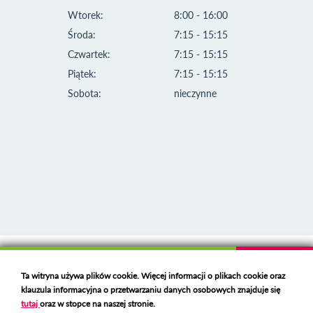
Wtorek:
8:00 - 16:00
Środa:
7:15 - 15:15
Czwartek:
7:15 - 15:15
Piątek:
7:15 - 15:15
Sobota:
nieczynne
Klauzula informacyjna i polityka plików cookies
Ta witryna używa plików cookie. Więcej informacji o plikach cookie oraz
Deklaracja dostępności
klauzula informacyjna o przetwarzaniu danych osobowych znajduje się
Polski serwer RBL
https://polspam.pl/
tutaj
oraz w stopce na naszej stronie.