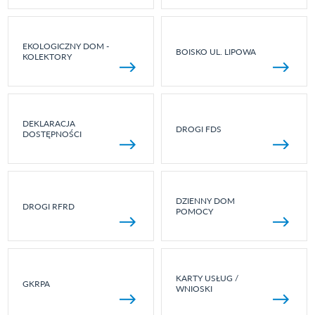
EKOLOGICZNY DOM -
BOISKO UL. LIPOWA
KOLEKTORY
DEKLARACJA
DROGI FDS
DOSTĘPNOŚCI
DZIENNY DOM
DROGI RFRD
POMOCY
KARTY USŁUG /
GKRPA
WNIOSKI