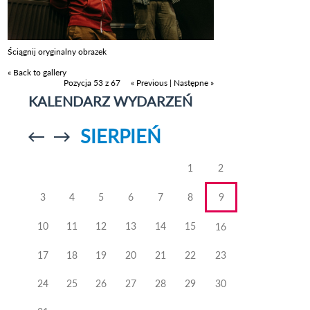
Ściągnij oryginalny obrazek
« Back to gallery
Pozycja 53 z 67
« Previous
|
Następne »
KALENDARZ WYDARZEŃ
SIERPIEŃ
Przejdź do
Przejdź do
poprzedniego
poprzedniego
miesiąca
miesiąca
1
2
3
4
5
6
7
8
9
10
11
12
13
14
15
16
17
18
19
20
21
22
23
24
25
26
27
28
29
30