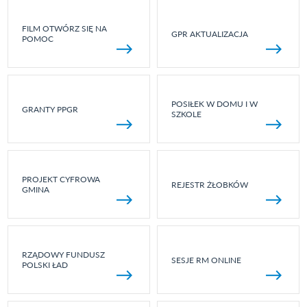
FILM OTWÓRZ SIĘ NA
GPR AKTUALIZACJA
POMOC
POSIŁEK W DOMU I W
GRANTY PPGR
SZKOLE
PROJEKT CYFROWA
REJESTR ŻŁOBKÓW
GMINA
RZĄDOWY FUNDUSZ
SESJE RM ONLINE
POLSKI ŁAD