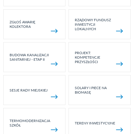
RZĄDOWY FUNDUSZ
ZGŁOŚ AWARIĘ
INWESTYCJI
KOLEKTORA
LOKALNYCH
PROJEKT:
BUDOWA KANALIZACJI
KOMPETENCJE
SANITARNEJ - ETAP II
PRZYSZŁOŚCI
SOLARY I PIECE NA
SESJE RADY MIEJSKIEJ
BIOMASĘ
TERMOMODERNIZACJA
TERENY INWESTYCYJNE
SZKÓŁ