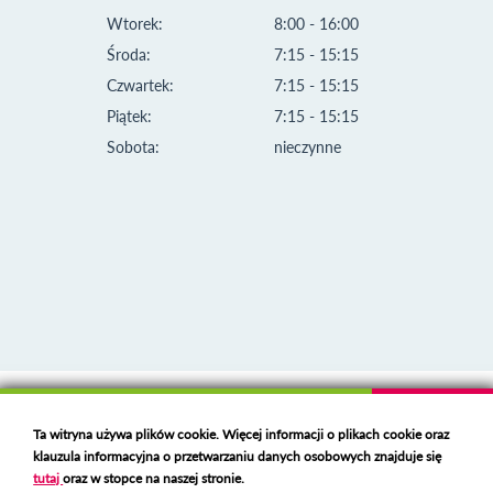
Wtorek:
8:00 - 16:00
Środa:
7:15 - 15:15
Czwartek:
7:15 - 15:15
Piątek:
7:15 - 15:15
Sobota:
nieczynne
Klauzula informacyjna i polityka plików cookies
Ta witryna używa plików cookie. Więcej informacji o plikach cookie oraz
Deklaracja dostępności
klauzula informacyjna o przetwarzaniu danych osobowych znajduje się
Polski serwer RBL
https://polspam.pl/
tutaj
oraz w stopce na naszej stronie.