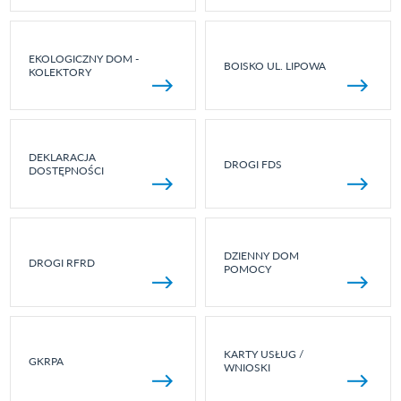
EKOLOGICZNY DOM -
BOISKO UL. LIPOWA
KOLEKTORY
DEKLARACJA
DROGI FDS
DOSTĘPNOŚCI
DZIENNY DOM
DROGI RFRD
POMOCY
KARTY USŁUG /
GKRPA
WNIOSKI