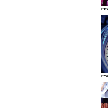
Impr
Zobac
Inwes
Zobac