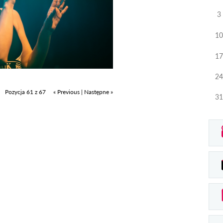
3
10
17
24
Pozycja 61 z 67
« Previous
|
Następne »
31