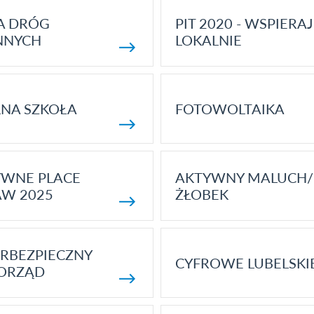
A DRÓG
PIT 2020 - WSPIERAJ
NNYCH
LOKALNIE
NA SZKOŁA
FOTOWOLTAIKA
YWNE PLACE
AKTYWNY MALUCH/
AW 2025
ŻŁOBEK
RBEZPIECZNY
CYFROWE LUBELSKI
ORZĄD