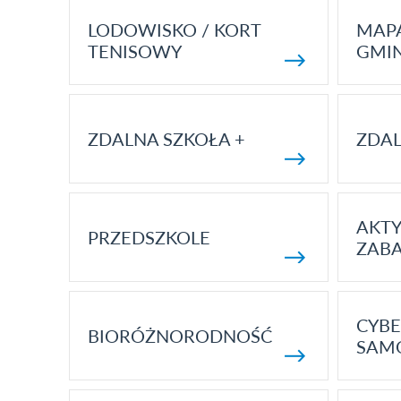
LODOWISKO / KORT
MAP
TENISOWY
GMI
ZDALNA SZKOŁA +
ZDAL
AKT
PRZEDSZKOLE
ZAB
CYBE
BIORÓŻNORODNOŚĆ
SAM