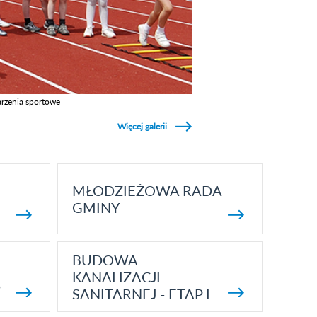
rzenia sportowe
z galerie w kategori Wydarzenia sportowe
Więcej galerii
MŁODZIEŻOWA RADA
GMINY
BUDOWA
KANALIZACJI
5
SANITARNEJ - ETAP I