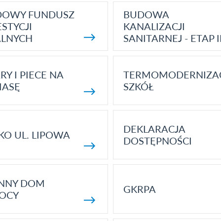
DOWY FUNDUSZ
BUDOWA
STYCJI
KANALIZACJI
ALNYCH
SANITARNEJ - ETAP I
RY I PIECE NA
TERMOMODERNIZA
MASĘ
SZKÓŁ
DEKLARACJA
KO UL. LIPOWA
DOSTĘPNOŚCI
ENNY DOM
GKRPA
OCY