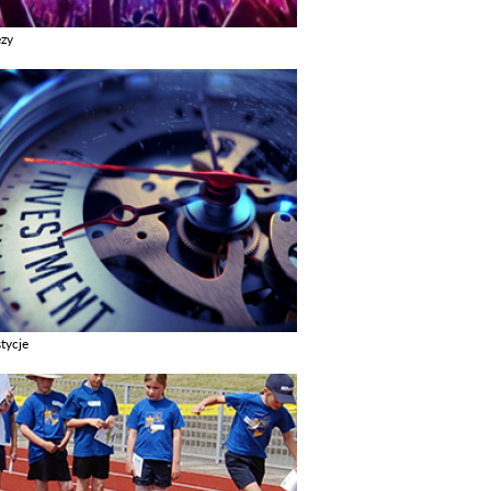
ezy
z galerie w kategori Imprezy
tycje
z galerie w kategori Inwestycje