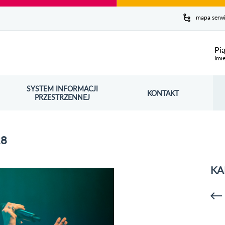
y serwis
mapa serw
ej
Pi
Imie
SYSTEM INFORMACJI
Szuk
KONTAKT
OŚNIK OTWORZY SIĘ W NOWYM OKNIE
PRZESTRZENNEJ
Wy
28
KA
p