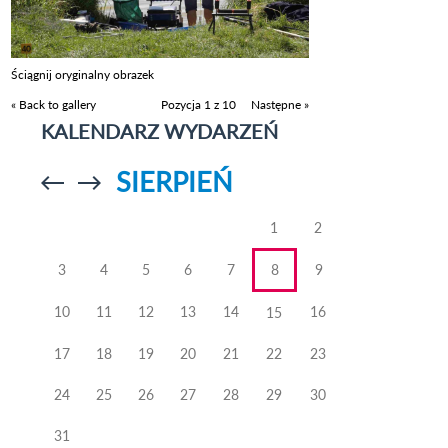
Ściągnij oryginalny obrazek
« Back to gallery
Pozycja 1 z 10
Następne »
KALENDARZ WYDARZEŃ
SIERPIEŃ
Przejdź do
Przejdź do
poprzedniego
poprzedniego
miesiąca
miesiąca
1
2
3
4
5
6
7
8
9
10
11
12
13
14
16
15
17
18
19
20
21
22
23
24
25
26
27
28
29
30
31