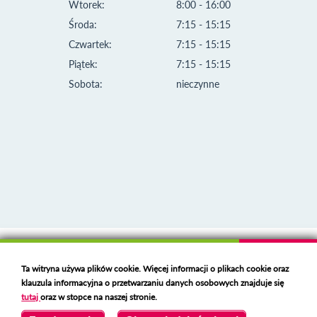
Wtorek:
8:00 - 16:00
Środa:
7:15 - 15:15
Czwartek:
7:15 - 15:15
Piątek:
7:15 - 15:15
Sobota:
nieczynne
Klauzula informacyjna i polityka plików cookies
Ta witryna używa plików cookie. Więcej informacji o plikach cookie oraz
Deklaracja dostępności
klauzula informacyjna o przetwarzaniu danych osobowych znajduje się
Polski serwer RBL
https://polspam.pl/
tutaj
oraz w stopce na naszej stronie.
Copyright 2023 Urząd Miejski w Opolu Lubelskim