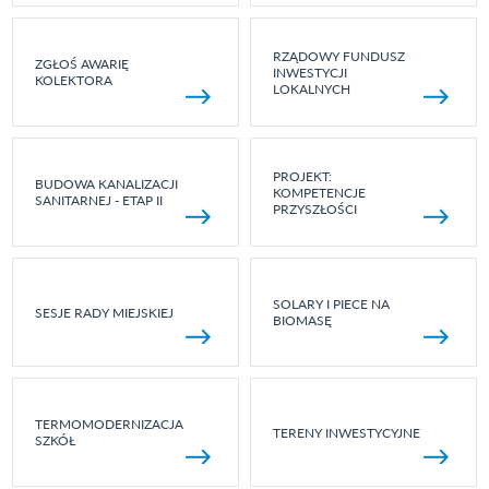
RZĄDOWY FUNDUSZ
ZGŁOŚ AWARIĘ
INWESTYCJI
KOLEKTORA
LOKALNYCH
PROJEKT:
BUDOWA KANALIZACJI
KOMPETENCJE
SANITARNEJ - ETAP II
PRZYSZŁOŚCI
SOLARY I PIECE NA
SESJE RADY MIEJSKIEJ
BIOMASĘ
TERMOMODERNIZACJA
TERENY INWESTYCYJNE
SZKÓŁ