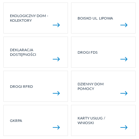
EKOLOGICZNY DOM -
BOISKO UL. LIPOWA
KOLEKTORY
DEKLARACJA
DROGI FDS
DOSTĘPNOŚCI
DZIENNY DOM
DROGI RFRD
POMOCY
KARTY USŁUG /
GKRPA
WNIOSKI