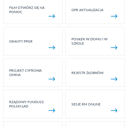
FILM OTWÓRZ SIĘ NA
GPR AKTUALIZACJA
POMOC
POSIŁEK W DOMU I W
GRANTY PPGR
SZKOLE
PROJEKT CYFROWA
REJESTR ŻŁOBKÓW
GMINA
RZĄDOWY FUNDUSZ
SESJE RM ONLINE
POLSKI ŁAD