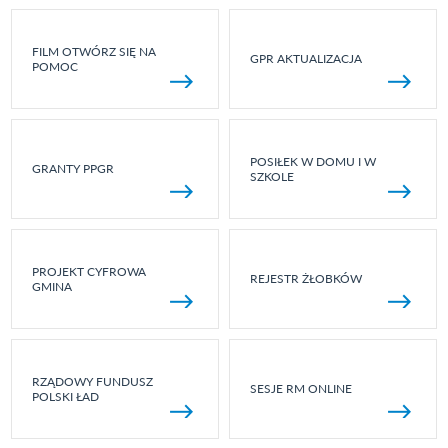
FILM OTWÓRZ SIĘ NA
GPR AKTUALIZACJA
POMOC
POSIŁEK W DOMU I W
GRANTY PPGR
SZKOLE
PROJEKT CYFROWA
REJESTR ŻŁOBKÓW
GMINA
RZĄDOWY FUNDUSZ
SESJE RM ONLINE
POLSKI ŁAD