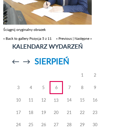
Ściągnij oryginalny obrazek
« Back to gallery
Pozycja 5 z 11
« Previous
|
Następne »
KALENDARZ WYDARZEŃ
SIERPIEŃ
Przejdź do
Przejdź do
poprzedniego
poprzedniego
miesiąca
miesiąca
1
2
3
4
5
6
7
8
9
10
11
12
14
15
16
13
17
18
19
20
21
22
23
24
25
26
27
28
29
30