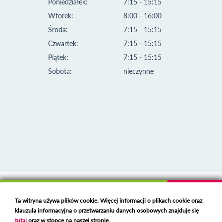
Poniedziałek:
7:15 - 15:15
Wtorek:
8:00 - 16:00
Środa:
7:15 - 15:15
Czwartek:
7:15 - 15:15
Piątek:
7:15 - 15:15
Sobota:
nieczynne
Klauzula informacyjna i polityka plików cookies
Ta witryna używa plików cookie. Więcej informacji o plikach cookie oraz
Deklaracja dostępności
klauzula informacyjna o przetwarzaniu danych osobowych znajduje się
Polski serwer RBL
https://polspam.pl/
tutaj
oraz w stopce na naszej stronie.