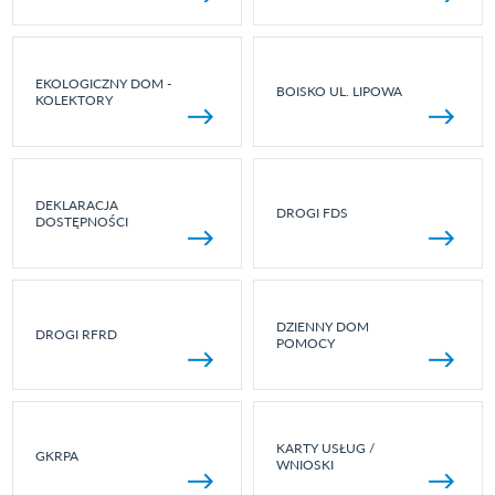
EKOLOGICZNY DOM -
BOISKO UL. LIPOWA
KOLEKTORY
DEKLARACJA
DROGI FDS
DOSTĘPNOŚCI
DZIENNY DOM
DROGI RFRD
POMOCY
KARTY USŁUG /
GKRPA
WNIOSKI