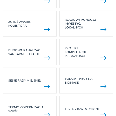
RZĄDOWY FUNDUSZ
ZGŁOŚ AWARIĘ
INWESTYCJI
KOLEKTORA
LOKALNYCH
PROJEKT:
BUDOWA KANALIZACJI
KOMPETENCJE
SANITARNEJ - ETAP II
PRZYSZŁOŚCI
SOLARY I PIECE NA
SESJE RADY MIEJSKIEJ
BIOMASĘ
TERMOMODERNIZACJA
TERENY INWESTYCYJNE
SZKÓŁ