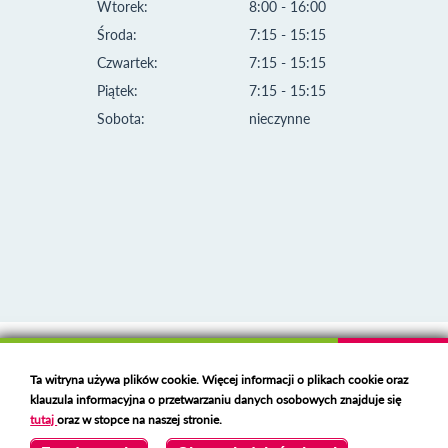
Wtorek:
8:00 - 16:00
Środa:
7:15 - 15:15
Czwartek:
7:15 - 15:15
Piątek:
7:15 - 15:15
Sobota:
nieczynne
Klauzula informacyjna i polityka plików cookies
Ta witryna używa plików cookie. Więcej informacji o plikach cookie oraz
Deklaracja dostępności
klauzula informacyjna o przetwarzaniu danych osobowych znajduje się
Polski serwer RBL
https://polspam.pl/
tutaj
oraz w stopce na naszej stronie.
Copyright 2023 Urząd Miejski w Opolu Lubelskim