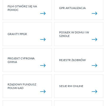
FILM OTWÓRZ SIĘ NA
GPR AKTUALIZACJA
POMOC
POSIŁEK W DOMU I W
GRANTY PPGR
SZKOLE
PROJEKT CYFROWA
REJESTR ŻŁOBKÓW
GMINA
RZĄDOWY FUNDUSZ
SESJE RM ONLINE
POLSKI ŁAD