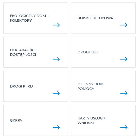
EKOLOGICZNY DOM -
BOISKO UL. LIPOWA
KOLEKTORY
DEKLARACJA
DROGI FDS
DOSTĘPNOŚCI
DZIENNY DOM
DROGI RFRD
POMOCY
KARTY USŁUG /
GKRPA
WNIOSKI