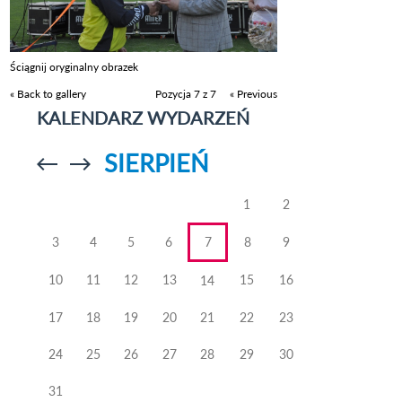
Ściągnij oryginalny obrazek
« Back to gallery
Pozycja 7 z 7
« Previous
KALENDARZ WYDARZEŃ
SIERPIEŃ
Przejdź do
Przejdź do
poprzedniego
poprzedniego
miesiąca
miesiąca
1
2
3
4
5
6
7
8
9
10
11
12
13
15
16
14
17
18
19
20
21
22
23
24
25
26
27
28
29
30
31