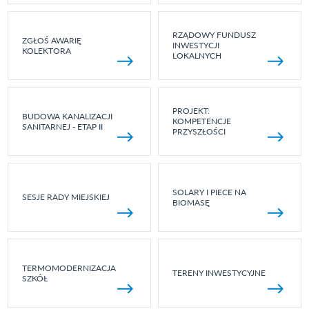
RZĄDOWY FUNDUSZ
ZGŁOŚ AWARIĘ
INWESTYCJI
KOLEKTORA
LOKALNYCH
PROJEKT:
BUDOWA KANALIZACJI
KOMPETENCJE
SANITARNEJ - ETAP II
PRZYSZŁOŚCI
SOLARY I PIECE NA
SESJE RADY MIEJSKIEJ
BIOMASĘ
TERMOMODERNIZACJA
TERENY INWESTYCYJNE
SZKÓŁ