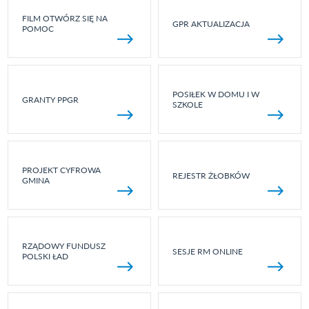
FILM OTWÓRZ SIĘ NA
GPR AKTUALIZACJA
POMOC
POSIŁEK W DOMU I W
GRANTY PPGR
SZKOLE
PROJEKT CYFROWA
REJESTR ŻŁOBKÓW
GMINA
RZĄDOWY FUNDUSZ
SESJE RM ONLINE
POLSKI ŁAD