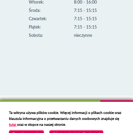
Wtorek:
8:00 - 16:00
Środa:
7:15 - 15:15
Czwartek:
7:15 - 15:15
Piątek:
7:15 - 15:15
Sobota:
nieczynne
Klauzula informacyjna i polityka plików cookies
Ta witryna używa plików cookie. Więcej informacji o plikach cookie oraz
Deklaracja dostępności
klauzula informacyjna o przetwarzaniu danych osobowych znajduje się
Polski serwer RBL
https://polspam.pl/
tutaj
oraz w stopce na naszej stronie.
Copyright 2023 Urząd Miejski w Opolu Lubelskim