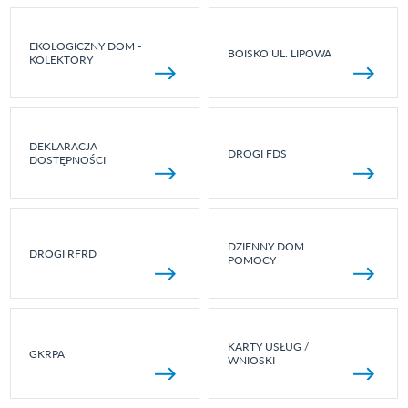
EKOLOGICZNY DOM -
BOISKO UL. LIPOWA
KOLEKTORY
DEKLARACJA
DROGI FDS
DOSTĘPNOŚCI
DZIENNY DOM
DROGI RFRD
POMOCY
KARTY USŁUG /
GKRPA
WNIOSKI