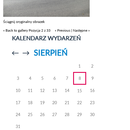
Ściągnij oryginalny obrazek
« Back to gallery
Pozycja 2 z 33
« Previous
|
Następne »
KALENDARZ WYDARZEŃ
SIERPIEŃ
Przejdź do
Przejdź do
poprzedniego
poprzedniego
miesiąca
miesiąca
1
2
3
4
5
6
7
8
9
10
11
12
13
14
16
15
17
18
19
20
21
22
23
24
25
26
27
28
29
30
31