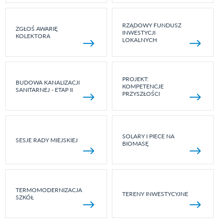
RZĄDOWY FUNDUSZ
ZGŁOŚ AWARIĘ
INWESTYCJI
KOLEKTORA
LOKALNYCH
PROJEKT:
BUDOWA KANALIZACJI
KOMPETENCJE
SANITARNEJ - ETAP II
PRZYSZŁOŚCI
SOLARY I PIECE NA
SESJE RADY MIEJSKIEJ
BIOMASĘ
TERMOMODERNIZACJA
TERENY INWESTYCYJNE
SZKÓŁ