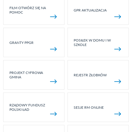
FILM OTWÓRZ SIĘ NA
GPR AKTUALIZACJA
POMOC
POSIŁEK W DOMU I W
GRANTY PPGR
SZKOLE
PROJEKT CYFROWA
REJESTR ŻŁOBKÓW
GMINA
RZĄDOWY FUNDUSZ
SESJE RM ONLINE
POLSKI ŁAD