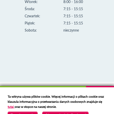
Wtorek:
8:00 - 16:00
Środa:
7:15 - 15:15
Czwartek:
7:15 - 15:15
Piątek:
7:15 - 15:15
Sobota:
nieczynne
Klauzula informacyjna i polityka plików cookies
Ta witryna używa plików cookie. Więcej informacji o plikach cookie oraz
Deklaracja dostępności
klauzula informacyjna o przetwarzaniu danych osobowych znajduje się
Polski serwer RBL
https://polspam.pl/
tutaj
oraz w stopce na naszej stronie.
Copyright 2023 Urząd Miejski w Opolu Lubelskim