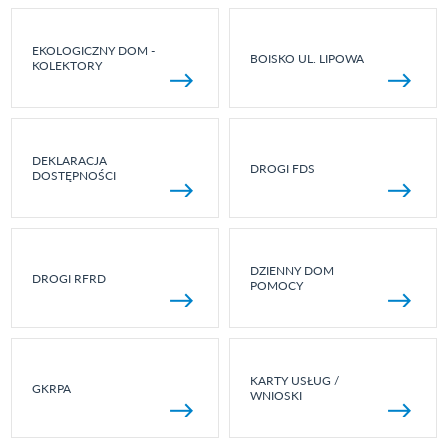
EKOLOGICZNY DOM -
BOISKO UL. LIPOWA
KOLEKTORY
DEKLARACJA
DROGI FDS
DOSTĘPNOŚCI
DZIENNY DOM
DROGI RFRD
POMOCY
KARTY USŁUG /
GKRPA
WNIOSKI