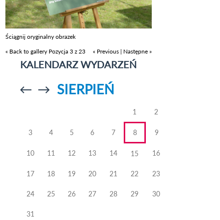
Ściągnij oryginalny obrazek
« Back to gallery
Pozycja 3 z 23
« Previous
|
Następne »
KALENDARZ WYDARZEŃ
SIERPIEŃ
Przejdź do
Przejdź do
poprzedniego
poprzedniego
miesiąca
miesiąca
1
2
3
4
5
6
7
8
9
10
11
12
13
14
16
15
17
18
19
20
21
22
23
24
25
26
27
28
29
30
31