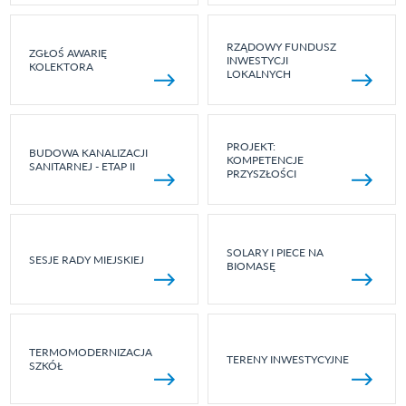
RZĄDOWY FUNDUSZ
ZGŁOŚ AWARIĘ
INWESTYCJI
KOLEKTORA
LOKALNYCH
PROJEKT:
BUDOWA KANALIZACJI
KOMPETENCJE
SANITARNEJ - ETAP II
PRZYSZŁOŚCI
SOLARY I PIECE NA
SESJE RADY MIEJSKIEJ
BIOMASĘ
TERMOMODERNIZACJA
TERENY INWESTYCYJNE
SZKÓŁ