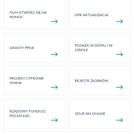
FILM OTWÓRZ SIĘ NA
GPR AKTUALIZACJA
POMOC
POSIŁEK W DOMU I W
GRANTY PPGR
SZKOLE
PROJEKT CYFROWA
REJESTR ŻŁOBKÓW
GMINA
RZĄDOWY FUNDUSZ
SESJE RM ONLINE
POLSKI ŁAD