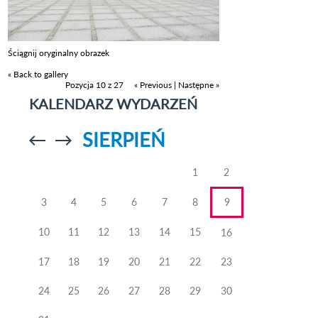
Ściągnij oryginalny obrazek
« Back to gallery
Pozycja 10 z 27
« Previous
|
Następne »
KALENDARZ WYDARZEŃ
SIERPIEŃ
Przejdź do
Przejdź do
poprzedniego
poprzedniego
miesiąca
miesiąca
1
2
3
4
5
6
7
8
9
10
11
12
13
14
15
16
17
18
19
20
21
22
23
24
25
26
27
28
29
30