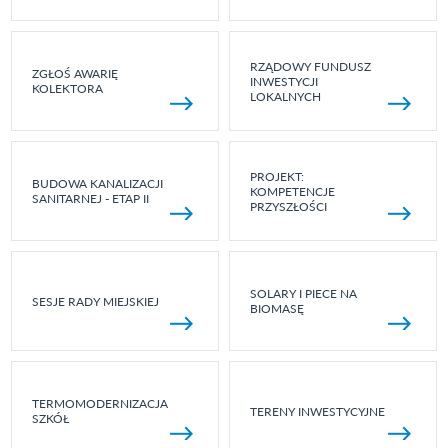
RZĄDOWY FUNDUSZ
ZGŁOŚ AWARIĘ
INWESTYCJI
KOLEKTORA
LOKALNYCH
PROJEKT:
BUDOWA KANALIZACJI
KOMPETENCJE
SANITARNEJ - ETAP II
PRZYSZŁOŚCI
SOLARY I PIECE NA
SESJE RADY MIEJSKIEJ
BIOMASĘ
TERMOMODERNIZACJA
TERENY INWESTYCYJNE
SZKÓŁ