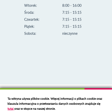
Wtorek:
8:00 - 16:00
Środa:
7:15 - 15:15
Czwartek:
7:15 - 15:15
Piątek:
7:15 - 15:15
Sobota:
nieczynne
Klauzula informacyjna i polityka plików cookies
Ta witryna używa plików cookie. Więcej informacji o plikach cookie oraz
Deklaracja dostępności
klauzula informacyjna o przetwarzaniu danych osobowych znajduje się
Polski serwer RBL
https://polspam.pl/
tutaj
oraz w stopce na naszej stronie.