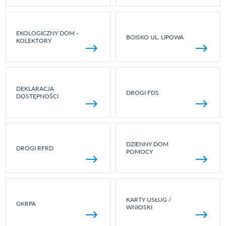
EKOLOGICZNY DOM -
BOISKO UL. LIPOWA
KOLEKTORY
DEKLARACJA
DROGI FDS
DOSTĘPNOŚCI
DZIENNY DOM
DROGI RFRD
POMOCY
KARTY USŁUG /
GKRPA
WNIOSKI