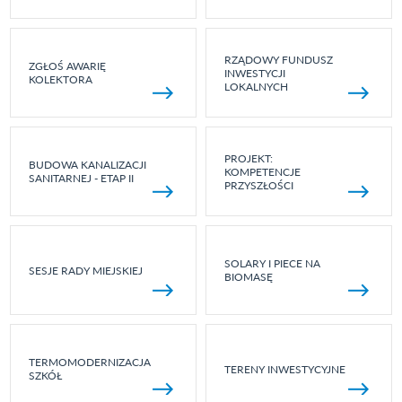
RZĄDOWY FUNDUSZ
ZGŁOŚ AWARIĘ
INWESTYCJI
KOLEKTORA
LOKALNYCH
PROJEKT:
BUDOWA KANALIZACJI
KOMPETENCJE
SANITARNEJ - ETAP II
PRZYSZŁOŚCI
SOLARY I PIECE NA
SESJE RADY MIEJSKIEJ
BIOMASĘ
TERMOMODERNIZACJA
TERENY INWESTYCYJNE
SZKÓŁ