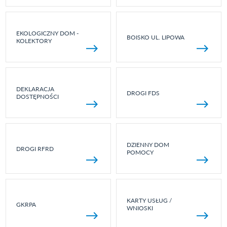
EKOLOGICZNY DOM -
BOISKO UL. LIPOWA
KOLEKTORY
DEKLARACJA
DROGI FDS
DOSTĘPNOŚCI
DZIENNY DOM
DROGI RFRD
POMOCY
KARTY USŁUG /
GKRPA
WNIOSKI