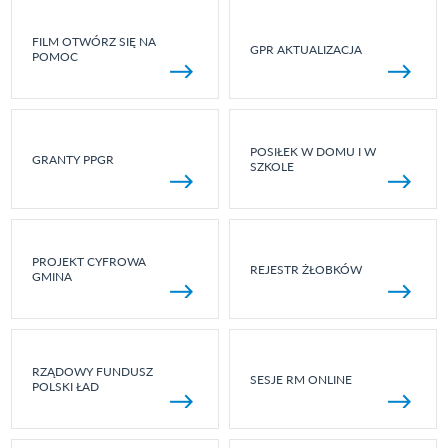
FILM OTWÓRZ SIĘ NA
GPR AKTUALIZACJA
POMOC
POSIŁEK W DOMU I W
GRANTY PPGR
SZKOLE
PROJEKT CYFROWA
REJESTR ŻŁOBKÓW
GMINA
RZĄDOWY FUNDUSZ
SESJE RM ONLINE
POLSKI ŁAD