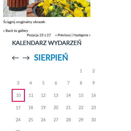
Ściągnij oryginalny obrazek
« Back to gallery
Pozycja 25 z 27
« Previous
|
Następne »
KALENDARZ WYDARZEŃ
SIERPIEŃ
Przejdź do
Przejdź do
poprzedniego
poprzedniego
miesiąca
miesiąca
1
2
3
4
5
6
7
8
9
10
11
12
13
14
15
16
18
19
20
21
22
23
17
24
25
26
27
28
29
30