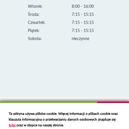
Wtorek:
8:00 - 16:00
Środa:
7:15 - 15:15
Czwartek:
7:15 - 15:15
Piątek:
7:15 - 15:15
Sobota:
nieczynne
Klauzula informacyjna i polityka plików cookies
Ta witryna używa plików cookie. Więcej informacji o plikach cookie oraz
Deklaracja dostępności
klauzula informacyjna o przetwarzaniu danych osobowych znajduje się
Polski serwer RBL
https://polspam.pl/
tutaj
oraz w stopce na naszej stronie.