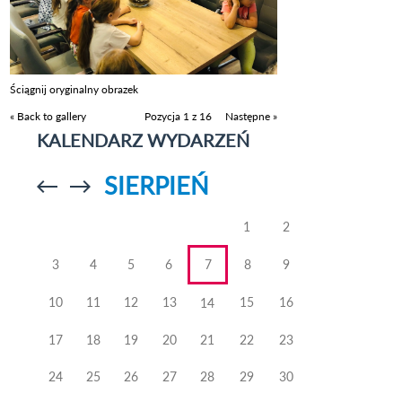
Ściągnij oryginalny obrazek
« Back to gallery
Pozycja 1 z 16
Następne »
KALENDARZ WYDARZEŃ
SIERPIEŃ
Przejdź do
Przejdź do
poprzedniego
poprzedniego
miesiąca
miesiąca
1
2
3
4
5
6
7
8
9
10
11
12
13
15
16
14
17
18
19
20
21
22
23
24
25
26
27
28
29
30