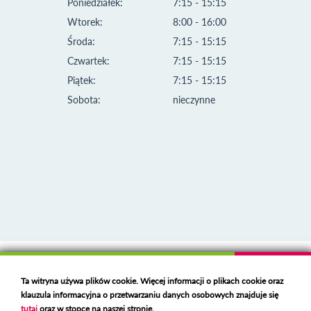
Poniedziałek:
7:15 - 15:15
Wtorek:
8:00 - 16:00
Środa:
7:15 - 15:15
Czwartek:
7:15 - 15:15
Piątek:
7:15 - 15:15
Sobota:
nieczynne
Klauzula informacyjna i polityka plików cookies
Ta witryna używa plików cookie. Więcej informacji o plikach cookie oraz
Deklaracja dostępności
klauzula informacyjna o przetwarzaniu danych osobowych znajduje się
Polski serwer RBL
https://polspam.pl/
tutaj
oraz w stopce na naszej stronie.