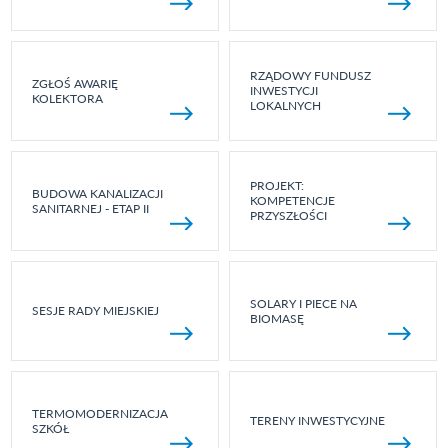
RZĄDOWY FUNDUSZ
ZGŁOŚ AWARIĘ
INWESTYCJI
KOLEKTORA
LOKALNYCH
PROJEKT:
BUDOWA KANALIZACJI
KOMPETENCJE
SANITARNEJ - ETAP II
PRZYSZŁOŚCI
SOLARY I PIECE NA
SESJE RADY MIEJSKIEJ
BIOMASĘ
TERMOMODERNIZACJA
TERENY INWESTYCYJNE
SZKÓŁ