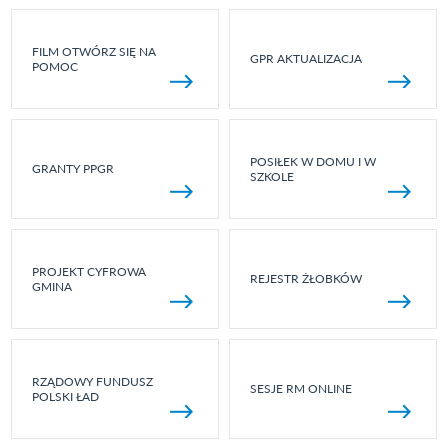
FILM OTWÓRZ SIĘ NA
GPR AKTUALIZACJA
POMOC
POSIŁEK W DOMU I W
GRANTY PPGR
SZKOLE
PROJEKT CYFROWA
REJESTR ŻŁOBKÓW
GMINA
RZĄDOWY FUNDUSZ
SESJE RM ONLINE
POLSKI ŁAD