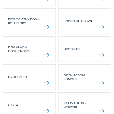
EKOLOGICZNY DOM -
BOISKO UL. LIPOWA
KOLEKTORY
DEKLARACJA
DROGI FDS
DOSTĘPNOŚCI
DZIENNY DOM
DROGI RFRD
POMOCY
KARTY USŁUG /
GKRPA
WNIOSKI