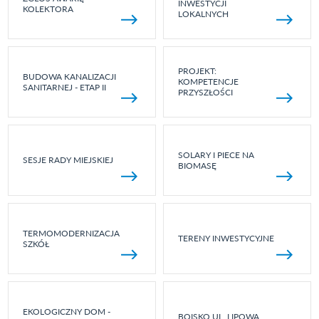
INWESTYCJI
KOLEKTORA
LOKALNYCH
PROJEKT:
BUDOWA KANALIZACJI
KOMPETENCJE
SANITARNEJ - ETAP II
PRZYSZŁOŚCI
SOLARY I PIECE NA
SESJE RADY MIEJSKIEJ
BIOMASĘ
TERMOMODERNIZACJA
TERENY INWESTYCYJNE
SZKÓŁ
EKOLOGICZNY DOM -
BOISKO UL. LIPOWA