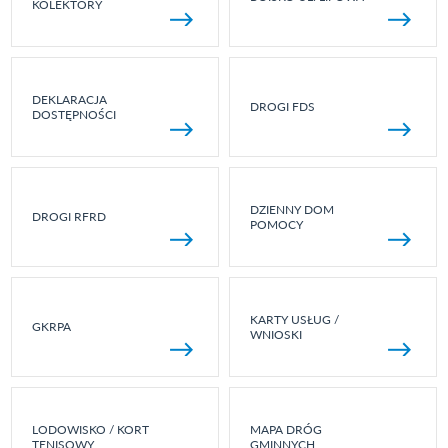
KOLEKTORY
DEKLARACJA
DROGI FDS
DOSTĘPNOŚCI
DZIENNY DOM
DROGI RFRD
POMOCY
KARTY USŁUG /
GKRPA
WNIOSKI
LODOWISKO / KORT
MAPA DRÓG
TENISOWY
GMINNYCH