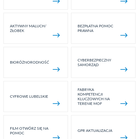
AKTYWNY MALUCH/
BEZPŁATNA POMOC
ŻŁOBEK
PRAWNA
CYBERBEZPIECZNY
BIORÓŻNORODNOŚĆ
SAMORZĄD
FABRYKA
KOMPETENCJI
CYFROWE LUBELSKIE
KLUCZOWYCH NA
TERENIE MOF
FILM OTWÓRZ SIĘ NA
GPR AKTUALIZACJA
POMOC