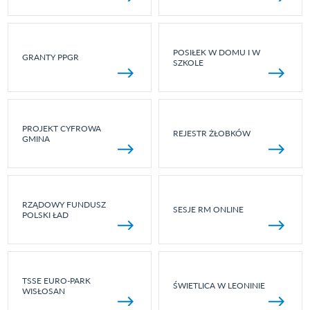
POSIŁEK W DOMU I W
GRANTY PPGR
SZKOLE
PROJEKT CYFROWA
REJESTR ŻŁOBKÓW
GMINA
RZĄDOWY FUNDUSZ
SESJE RM ONLINE
POLSKI ŁAD
TSSE EURO-PARK
ŚWIETLICA W LEONINIE
WISŁOSAN