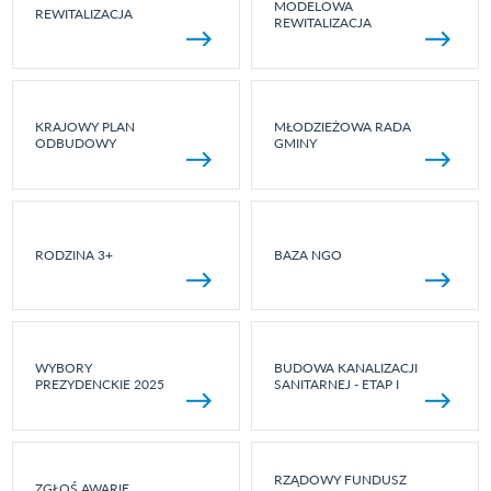
MODELOWA
REWITALIZACJA
REWITALIZACJA
KRAJOWY PLAN
MŁODZIEŻOWA RADA
ODBUDOWY
GMINY
RODZINA 3+
BAZA NGO
WYBORY
BUDOWA KANALIZACJI
PREZYDENCKIE 2025
SANITARNEJ - ETAP I
RZĄDOWY FUNDUSZ
ZGŁOŚ AWARIĘ