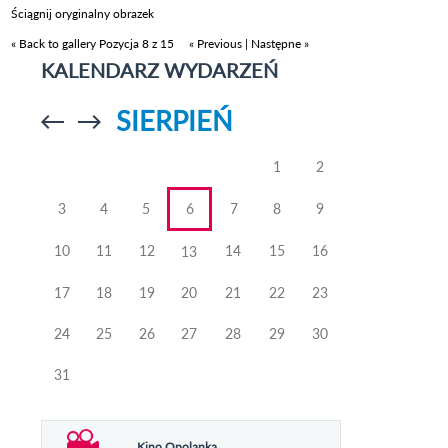
Ściągnij oryginalny obrazek
« Back to gallery
Pozycja 8 z 15
« Previous
|
Następne »
KALENDARZ WYDARZEŃ
SIERPIEŃ
Przejdź do
Przejdź do
poprzedniego
poprzedniego
miesiąca
miesiąca
1
2
3
4
5
6
7
8
9
10
11
12
14
15
16
13
17
18
19
20
21
22
23
24
25
26
27
28
29
30
31
Kino Opolanka