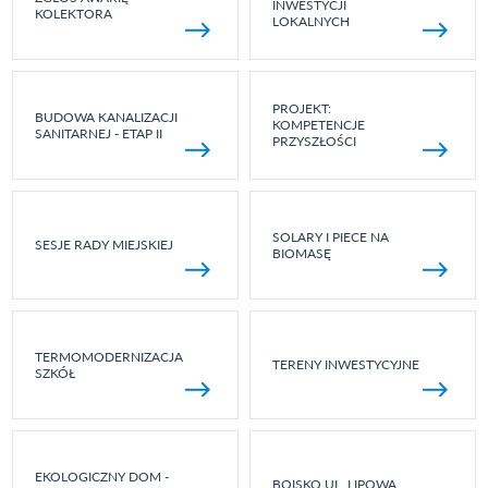
INWESTYCJI
KOLEKTORA
LOKALNYCH
PROJEKT:
BUDOWA KANALIZACJI
KOMPETENCJE
SANITARNEJ - ETAP II
PRZYSZŁOŚCI
SOLARY I PIECE NA
SESJE RADY MIEJSKIEJ
BIOMASĘ
TERMOMODERNIZACJA
TERENY INWESTYCYJNE
SZKÓŁ
EKOLOGICZNY DOM -
BOISKO UL. LIPOWA