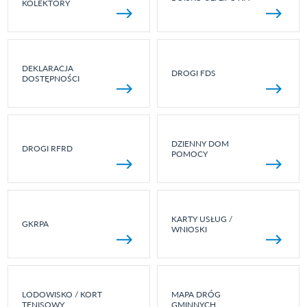
KOLEKTORY
DEKLARACJA
DROGI FDS
DOSTĘPNOŚCI
DZIENNY DOM
DROGI RFRD
POMOCY
KARTY USŁUG /
GKRPA
WNIOSKI
LODOWISKO / KORT
MAPA DRÓG
TENISOWY
GMINNYCH