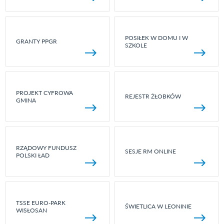
POSIŁEK W DOMU I W
GRANTY PPGR
SZKOLE
PROJEKT CYFROWA
REJESTR ŻŁOBKÓW
GMINA
RZĄDOWY FUNDUSZ
SESJE RM ONLINE
POLSKI ŁAD
TSSE EURO-PARK
ŚWIETLICA W LEONINIE
WISŁOSAN