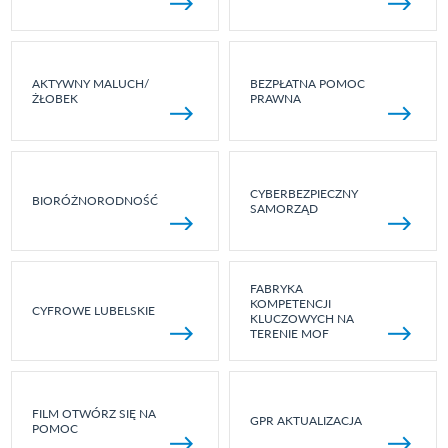
AKTYWNY MALUCH/
BEZPŁATNA POMOC
ŻŁOBEK
PRAWNA
CYBERBEZPIECZNY
BIORÓŻNORODNOŚĆ
SAMORZĄD
FABRYKA
KOMPETENCJI
CYFROWE LUBELSKIE
KLUCZOWYCH NA
TERENIE MOF
FILM OTWÓRZ SIĘ NA
GPR AKTUALIZACJA
POMOC