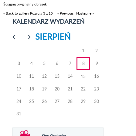
Ściągnij oryginalny obrazek
« Back to gallery
Pozycja 3 z 15
« Previous
|
Następne »
KALENDARZ WYDARZEŃ
SIERPIEŃ
Przejdź do
Przejdź do
poprzedniego
poprzedniego
miesiąca
miesiąca
1
2
3
4
5
6
7
8
9
10
11
12
13
14
16
15
17
18
19
20
21
22
23
24
25
26
27
28
29
30
31
Kino Opolanka