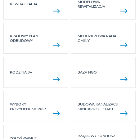
MODELOWA
REWITALIZACJA
REWITALIZACJA
KRAJOWY PLAN
MŁODZIEŻOWA RADA
ODBUDOWY
GMINY
RODZINA 3+
BAZA NGO
WYBORY
BUDOWA KANALIZACJI
PREZYDENCKIE 2025
SANITARNEJ - ETAP I
RZĄDOWY FUNDUSZ
ZGŁOŚ AWARIĘ