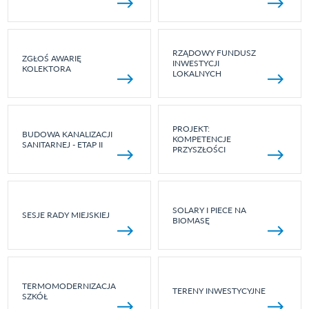
RZĄDOWY FUNDUSZ
ZGŁOŚ AWARIĘ
INWESTYCJI
KOLEKTORA
LOKALNYCH
PROJEKT:
BUDOWA KANALIZACJI
KOMPETENCJE
SANITARNEJ - ETAP II
PRZYSZŁOŚCI
SOLARY I PIECE NA
SESJE RADY MIEJSKIEJ
BIOMASĘ
TERMOMODERNIZACJA
TERENY INWESTYCYJNE
SZKÓŁ