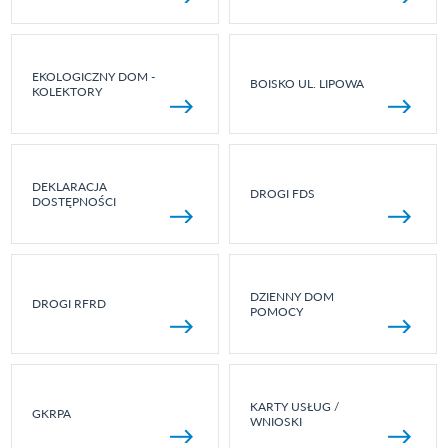
EKOLOGICZNY DOM -
BOISKO UL. LIPOWA
KOLEKTORY
DEKLARACJA
DROGI FDS
DOSTĘPNOŚCI
DZIENNY DOM
DROGI RFRD
POMOCY
KARTY USŁUG /
GKRPA
WNIOSKI