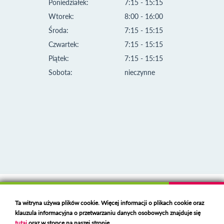
Poniedziałek:
7:15 - 15:15
Wtorek:
8:00 - 16:00
Środa:
7:15 - 15:15
Czwartek:
7:15 - 15:15
Piątek:
7:15 - 15:15
Sobota:
nieczynne
Klauzula informacyjna i polityka plików cookies
Ta witryna używa plików cookie. Więcej informacji o plikach cookie oraz
Deklaracja dostępności
klauzula informacyjna o przetwarzaniu danych osobowych znajduje się
Polski serwer RBL
https://polspam.pl/
tutaj
oraz w stopce na naszej stronie.