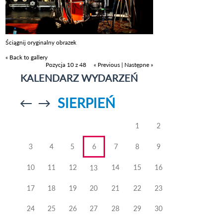
Ściągnij oryginalny obrazek
« Back to gallery
Pozycja 10 z 48
« Previous
|
Następne »
KALENDARZ WYDARZEŃ
SIERPIEŃ
Przejdź do
Przejdź do
poprzedniego
poprzedniego
miesiąca
miesiąca
1
2
3
4
5
6
7
8
9
10
11
12
14
15
16
13
17
18
19
20
21
22
23
24
25
26
27
28
29
30