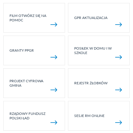
FILM OTWÓRZ SIĘ NA
GPR AKTUALIZACJA
POMOC
POSIŁEK W DOMU I W
GRANTY PPGR
SZKOLE
PROJEKT CYFROWA
REJESTR ŻŁOBKÓW
GMINA
RZĄDOWY FUNDUSZ
SESJE RM ONLINE
POLSKI ŁAD