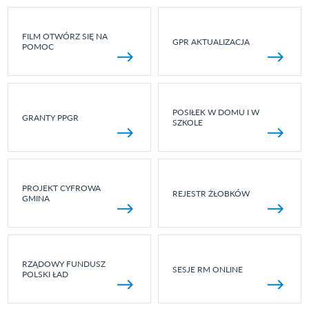
FILM OTWÓRZ SIĘ NA
GPR AKTUALIZACJA
POMOC
POSIŁEK W DOMU I W
GRANTY PPGR
SZKOLE
PROJEKT CYFROWA
REJESTR ŻŁOBKÓW
GMINA
RZĄDOWY FUNDUSZ
SESJE RM ONLINE
POLSKI ŁAD