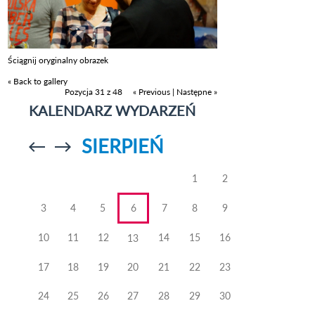
Ściągnij oryginalny obrazek
« Back to gallery
Pozycja 31 z 48
« Previous
|
Następne »
KALENDARZ WYDARZEŃ
SIERPIEŃ
Przejdź do
Przejdź do
poprzedniego
poprzedniego
miesiąca
miesiąca
1
2
3
4
5
6
7
8
9
10
11
12
14
15
16
13
17
18
19
20
21
22
23
24
25
26
27
28
29
30