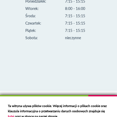
Poniedziałek:
7:15 - 15:15
Wtorek:
8:00 - 16:00
Środa:
7:15 - 15:15
Czwartek:
7:15 - 15:15
Piątek:
7:15 - 15:15
Sobota:
nieczynne
Klauzula informacyjna i polityka plików cookies
Ta witryna używa plików cookie. Więcej informacji o plikach cookie oraz
Deklaracja dostępności
klauzula informacyjna o przetwarzaniu danych osobowych znajduje się
Polski serwer RBL
https://polspam.pl/
tutaj
oraz w stopce na naszej stronie.