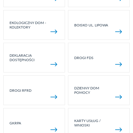
EKOLOGICZNY DOM -
BOISKO UL. LIPOWA
KOLEKTORY
DEKLARACJA
DROGI FDS
DOSTĘPNOŚCI
DZIENNY DOM
DROGI RFRD
POMOCY
KARTY USŁUG /
GKRPA
WNIOSKI