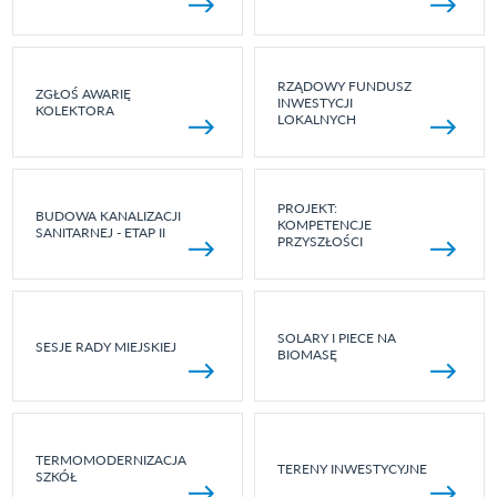
RZĄDOWY FUNDUSZ
ZGŁOŚ AWARIĘ
INWESTYCJI
KOLEKTORA
LOKALNYCH
PROJEKT:
BUDOWA KANALIZACJI
KOMPETENCJE
SANITARNEJ - ETAP II
PRZYSZŁOŚCI
SOLARY I PIECE NA
SESJE RADY MIEJSKIEJ
BIOMASĘ
TERMOMODERNIZACJA
TERENY INWESTYCYJNE
SZKÓŁ