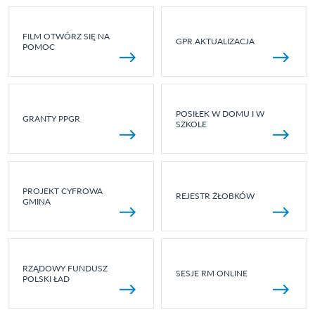
FILM OTWÓRZ SIĘ NA
GPR AKTUALIZACJA
POMOC
POSIŁEK W DOMU I W
GRANTY PPGR
SZKOLE
PROJEKT CYFROWA
REJESTR ŻŁOBKÓW
GMINA
RZĄDOWY FUNDUSZ
SESJE RM ONLINE
POLSKI ŁAD