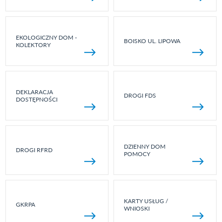
EKOLOGICZNY DOM -
BOISKO UL. LIPOWA
KOLEKTORY
DEKLARACJA
DROGI FDS
DOSTĘPNOŚCI
DZIENNY DOM
DROGI RFRD
POMOCY
KARTY USŁUG /
GKRPA
WNIOSKI