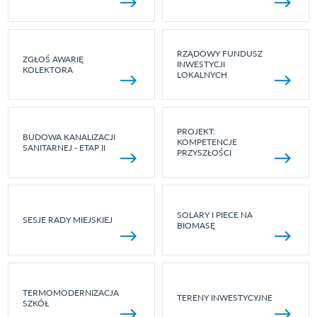
RZĄDOWY FUNDUSZ
ZGŁOŚ AWARIĘ
INWESTYCJI
KOLEKTORA
LOKALNYCH
PROJEKT:
BUDOWA KANALIZACJI
KOMPETENCJE
SANITARNEJ - ETAP II
PRZYSZŁOŚCI
SOLARY I PIECE NA
SESJE RADY MIEJSKIEJ
BIOMASĘ
TERMOMODERNIZACJA
TERENY INWESTYCYJNE
SZKÓŁ