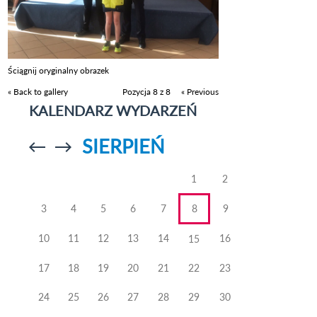
Ściągnij oryginalny obrazek
« Back to gallery
Pozycja 8 z 8
« Previous
KALENDARZ WYDARZEŃ
SIERPIEŃ
Przejdź do
Przejdź do
poprzedniego
poprzedniego
miesiąca
miesiąca
1
2
3
4
5
6
7
8
9
10
11
12
13
14
16
15
17
18
19
20
21
22
23
24
25
26
27
28
29
30