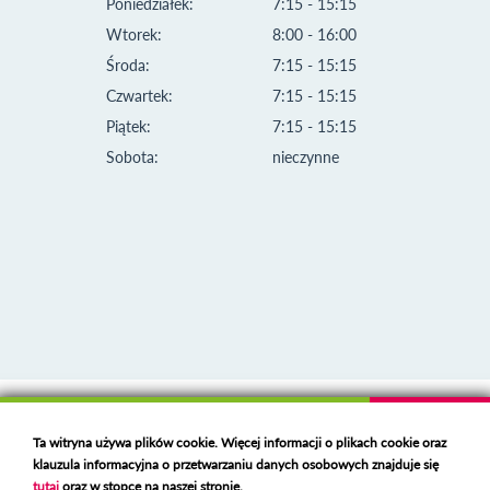
Poniedziałek:
7:15 - 15:15
Wtorek:
8:00 - 16:00
Środa:
7:15 - 15:15
Czwartek:
7:15 - 15:15
Piątek:
7:15 - 15:15
Sobota:
nieczynne
Klauzula informacyjna i polityka plików cookies
Ta witryna używa plików cookie. Więcej informacji o plikach cookie oraz
Deklaracja dostępności
klauzula informacyjna o przetwarzaniu danych osobowych znajduje się
Polski serwer RBL
https://polspam.pl/
tutaj
oraz w stopce na naszej stronie.