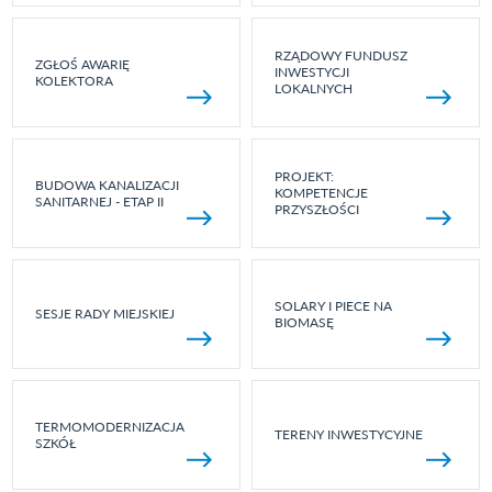
RZĄDOWY FUNDUSZ
ZGŁOŚ AWARIĘ
INWESTYCJI
KOLEKTORA
LOKALNYCH
PROJEKT:
BUDOWA KANALIZACJI
KOMPETENCJE
SANITARNEJ - ETAP II
PRZYSZŁOŚCI
SOLARY I PIECE NA
SESJE RADY MIEJSKIEJ
BIOMASĘ
TERMOMODERNIZACJA
TERENY INWESTYCYJNE
SZKÓŁ