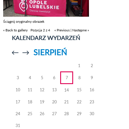
Ściągnij oryginalny obrazek
« Back to gallery
Pozycja 2 z 4
« Previous
|
Następne »
KALENDARZ WYDARZEŃ
SIERPIEŃ
Przejdź do
Przejdź do
poprzedniego
poprzedniego
miesiąca
miesiąca
1
2
3
4
5
6
7
8
9
10
11
12
13
15
16
14
17
18
19
20
21
22
23
24
25
26
27
28
29
30
31