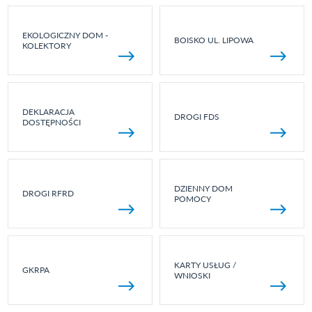
EKOLOGICZNY DOM -
BOISKO UL. LIPOWA
KOLEKTORY
DEKLARACJA
DROGI FDS
DOSTĘPNOŚCI
DZIENNY DOM
DROGI RFRD
POMOCY
KARTY USŁUG /
GKRPA
WNIOSKI