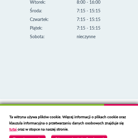
Wtorek:
8:00 - 16:00
Środa:
7:15 - 15:15
Czwartek:
7:15 - 15:15
Piątek:
7:15 - 15:15
Sobota:
nieczynne
Klauzula informacyjna i polityka plików cookies
Ta witryna używa plików cookie. Więcej informacji o plikach cookie oraz
Deklaracja dostępności
klauzula informacyjna o przetwarzaniu danych osobowych znajduje się
Polski serwer RBL
https://polspam.pl/
tutaj
oraz w stopce na naszej stronie.
Copyright 2023 Urząd Miejski w Opolu Lubelskim