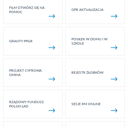
FILM OTWÓRZ SIĘ NA
GPR AKTUALIZACJA
POMOC
POSIŁEK W DOMU I W
GRANTY PPGR
SZKOLE
PROJEKT CYFROWA
REJESTR ŻŁOBKÓW
GMINA
RZĄDOWY FUNDUSZ
SESJE RM ONLINE
POLSKI ŁAD