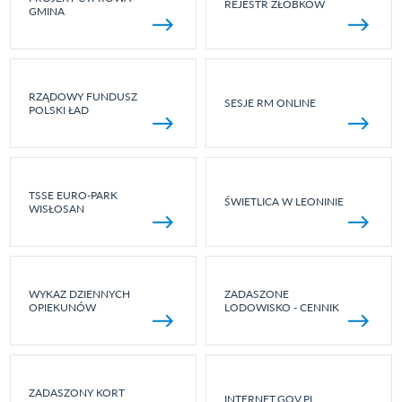
REJESTR ŻŁOBKÓW
GMINA
RZĄDOWY FUNDUSZ
SESJE RM ONLINE
POLSKI ŁAD
TSSE EURO-PARK
ŚWIETLICA W LEONINIE
WISŁOSAN
WYKAZ DZIENNYCH
ZADASZONE
OPIEKUNÓW
LODOWISKO - CENNIK
ZADASZONY KORT
INTERNET.GOV.PL