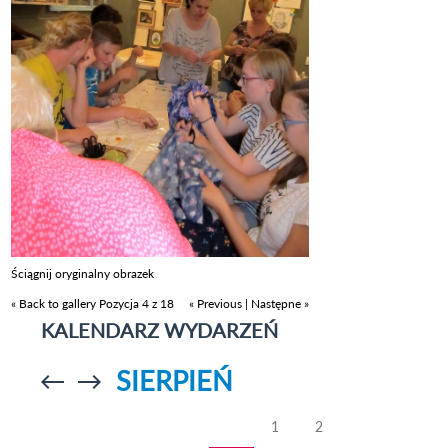
Ściągnij oryginalny obrazek
« Back to gallery
Pozycja 4 z 18
« Previous
|
Następne »
KALENDARZ WYDARZEŃ
SIERPIEŃ
Przejdź do
Przejdź do
poprzedniego
poprzedniego
miesiąca
miesiąca
1
2