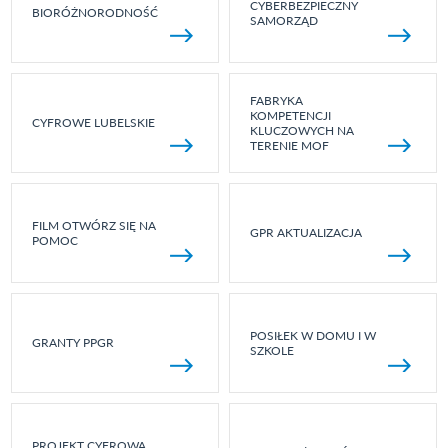
CYBERBEZPIECZNY
BIORÓŻNORODNOŚĆ
SAMORZĄD
FABRYKA
KOMPETENCJI
CYFROWE LUBELSKIE
KLUCZOWYCH NA
TERENIE MOF
FILM OTWÓRZ SIĘ NA
GPR AKTUALIZACJA
POMOC
POSIŁEK W DOMU I W
GRANTY PPGR
SZKOLE
PROJEKT CYFROWA