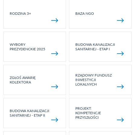
RODZINA 3+
BAZA NGO
WYBORY
BUDOWA KANALIZACJI
PREZYDENCKIE 2025
SANITARNEJ - ETAP I
RZĄDOWY FUNDUSZ
ZGŁOŚ AWARIĘ
INWESTYCJI
KOLEKTORA
LOKALNYCH
PROJEKT:
BUDOWA KANALIZACJI
KOMPETENCJE
SANITARNEJ - ETAP II
PRZYSZŁOŚCI