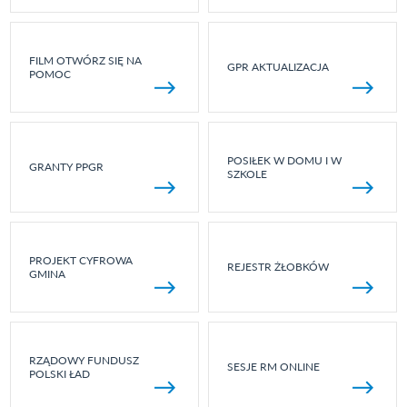
FILM OTWÓRZ SIĘ NA
GPR AKTUALIZACJA
POMOC
POSIŁEK W DOMU I W
GRANTY PPGR
SZKOLE
PROJEKT CYFROWA
REJESTR ŻŁOBKÓW
GMINA
RZĄDOWY FUNDUSZ
SESJE RM ONLINE
POLSKI ŁAD