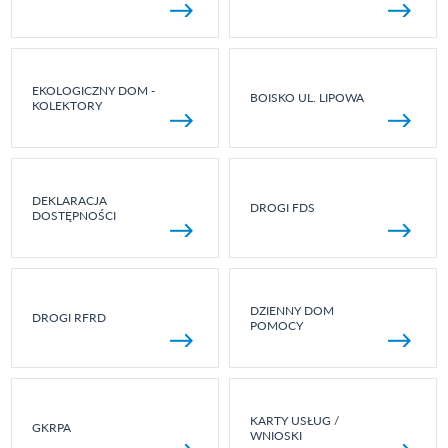
EKOLOGICZNY DOM -
BOISKO UL. LIPOWA
KOLEKTORY
DEKLARACJA
DROGI FDS
DOSTĘPNOŚCI
DZIENNY DOM
DROGI RFRD
POMOCY
KARTY USŁUG /
GKRPA
WNIOSKI