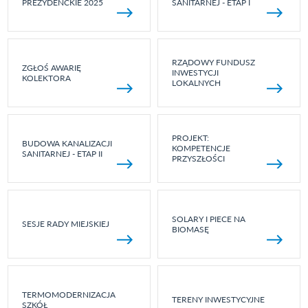
PREZYDENCKIE 2025
SANITARNEJ - ETAP I
RZĄDOWY FUNDUSZ
ZGŁOŚ AWARIĘ
INWESTYCJI
KOLEKTORA
LOKALNYCH
PROJEKT:
BUDOWA KANALIZACJI
KOMPETENCJE
SANITARNEJ - ETAP II
PRZYSZŁOŚCI
SOLARY I PIECE NA
SESJE RADY MIEJSKIEJ
BIOMASĘ
TERMOMODERNIZACJA
TERENY INWESTYCYJNE
SZKÓŁ