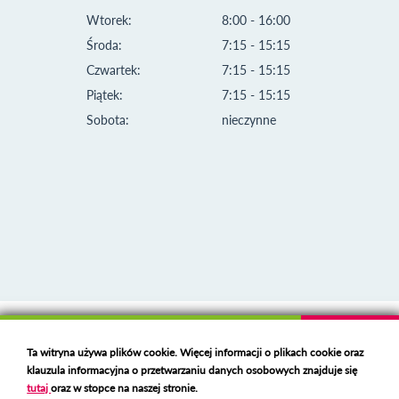
Wtorek:
8:00 - 16:00
Środa:
7:15 - 15:15
Czwartek:
7:15 - 15:15
Piątek:
7:15 - 15:15
Sobota:
nieczynne
Klauzula informacyjna i polityka plików cookies
Ta witryna używa plików cookie. Więcej informacji o plikach cookie oraz
Deklaracja dostępności
klauzula informacyjna o przetwarzaniu danych osobowych znajduje się
Polski serwer RBL
https://polspam.pl/
tutaj
oraz w stopce na naszej stronie.