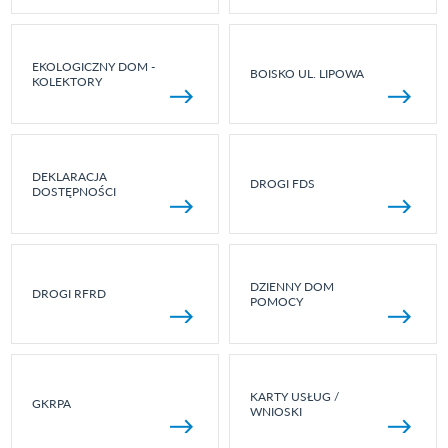
EKOLOGICZNY DOM -
BOISKO UL. LIPOWA
KOLEKTORY
DEKLARACJA
DROGI FDS
DOSTĘPNOŚCI
DZIENNY DOM
DROGI RFRD
POMOCY
KARTY USŁUG /
GKRPA
WNIOSKI