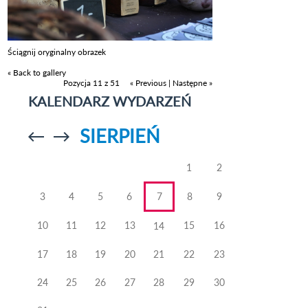
Ściągnij oryginalny obrazek
« Back to gallery
Pozycja 11 z 51
« Previous
|
Następne »
KALENDARZ WYDARZEŃ
SIERPIEŃ
Przejdź do
Przejdź do
poprzedniego
poprzedniego
miesiąca
miesiąca
1
2
3
4
5
6
7
8
9
10
11
12
13
15
16
14
17
18
19
20
21
22
23
24
25
26
27
28
29
30