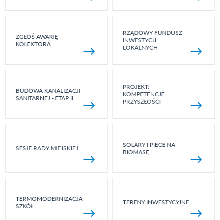
RZĄDOWY FUNDUSZ
ZGŁOŚ AWARIĘ
INWESTYCJI
KOLEKTORA
LOKALNYCH
PROJEKT:
BUDOWA KANALIZACJI
KOMPETENCJE
SANITARNEJ - ETAP II
PRZYSZŁOŚCI
SOLARY I PIECE NA
SESJE RADY MIEJSKIEJ
BIOMASĘ
TERMOMODERNIZACJA
TERENY INWESTYCYJNE
SZKÓŁ