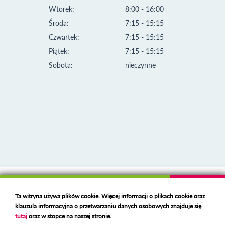
Wtorek:
8:00 - 16:00
Środa:
7:15 - 15:15
Czwartek:
7:15 - 15:15
Piątek:
7:15 - 15:15
Sobota:
nieczynne
Klauzula informacyjna i polityka plików cookies
Ta witryna używa plików cookie. Więcej informacji o plikach cookie oraz
Deklaracja dostępności
klauzula informacyjna o przetwarzaniu danych osobowych znajduje się
Polski serwer RBL
https://polspam.pl/
tutaj
oraz w stopce na naszej stronie.
Copyright 2023 Urząd Miejski w Opolu Lubelskim