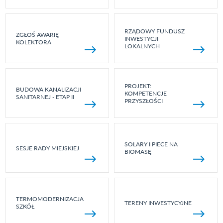
RZĄDOWY FUNDUSZ
ZGŁOŚ AWARIĘ
INWESTYCJI
KOLEKTORA
LOKALNYCH
PROJEKT:
BUDOWA KANALIZACJI
KOMPETENCJE
SANITARNEJ - ETAP II
PRZYSZŁOŚCI
SOLARY I PIECE NA
SESJE RADY MIEJSKIEJ
BIOMASĘ
TERMOMODERNIZACJA
TERENY INWESTYCYJNE
SZKÓŁ