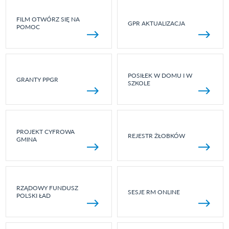
FILM OTWÓRZ SIĘ NA
GPR AKTUALIZACJA
POMOC
POSIŁEK W DOMU I W
GRANTY PPGR
SZKOLE
PROJEKT CYFROWA
REJESTR ŻŁOBKÓW
GMINA
RZĄDOWY FUNDUSZ
SESJE RM ONLINE
POLSKI ŁAD