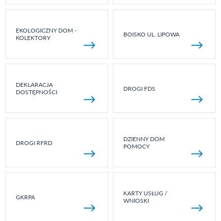
EKOLOGICZNY DOM -
BOISKO UL. LIPOWA
KOLEKTORY
DEKLARACJA
DROGI FDS
DOSTĘPNOŚCI
DZIENNY DOM
DROGI RFRD
POMOCY
KARTY USŁUG /
GKRPA
WNIOSKI