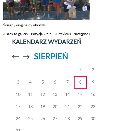
Ściągnij oryginalny obrazek
« Back to gallery
Pozycja 2 z 9
« Previous
|
Następne »
KALENDARZ WYDARZEŃ
SIERPIEŃ
Przejdź do
Przejdź do
poprzedniego
poprzedniego
miesiąca
miesiąca
1
2
3
4
5
6
7
8
9
10
11
12
13
14
16
15
17
18
19
20
21
22
23
24
25
26
27
28
29
30
31