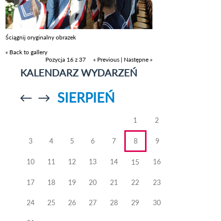
Ściągnij oryginalny obrazek
« Back to gallery
Pozycja 16 z 37
« Previous
|
Następne »
KALENDARZ WYDARZEŃ
SIERPIEŃ
Przejdź do
Przejdź do
poprzedniego
poprzedniego
miesiąca
miesiąca
1
2
3
4
5
6
7
8
9
10
11
12
13
14
16
15
17
18
19
20
21
22
23
24
25
26
27
28
29
30