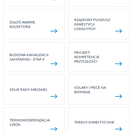
RZĄDOWY FUNDUSZ
ZGŁOŚ AWARIĘ
INWESTYCJI
KOLEKTORA
LOKALNYCH
PROJEKT:
BUDOWA KANALIZACJI
KOMPETENCJE
SANITARNEJ - ETAP II
PRZYSZŁOŚCI
SOLARY I PIECE NA
SESJE RADY MIEJSKIEJ
BIOMASĘ
TERMOMODERNIZACJA
TERENY INWESTYCYJNE
SZKÓŁ