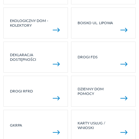
EKOLOGICZNY DOM -
BOISKO UL. LIPOWA
KOLEKTORY
DEKLARACJA
DROGI FDS
DOSTĘPNOŚCI
DZIENNY DOM
DROGI RFRD
POMOCY
KARTY USŁUG /
GKRPA
WNIOSKI