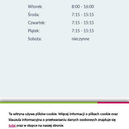
Wtorek:
8:00 - 16:00
Środa:
7:15 - 15:15
Czwartek:
7:15 - 15:15
Piątek:
7:15 - 15:15
Sobota:
nieczynne
Klauzula informacyjna i polityka plików cookies
Ta witryna używa plików cookie. Więcej informacji o plikach cookie oraz
Deklaracja dostępności
klauzula informacyjna o przetwarzaniu danych osobowych znajduje się
Polski serwer RBL
https://polspam.pl/
tutaj
oraz w stopce na naszej stronie.