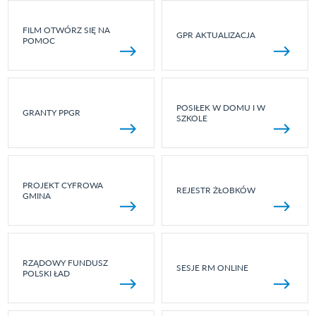
FILM OTWÓRZ SIĘ NA
GPR AKTUALIZACJA
POMOC
POSIŁEK W DOMU I W
GRANTY PPGR
SZKOLE
PROJEKT CYFROWA
REJESTR ŻŁOBKÓW
GMINA
RZĄDOWY FUNDUSZ
SESJE RM ONLINE
POLSKI ŁAD