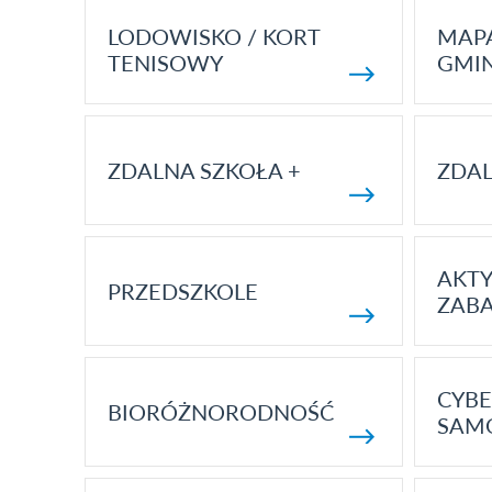
LODOWISKO / KORT
MAP
TENISOWY
GMI
ZDALNA SZKOŁA +
ZDAL
AKT
PRZEDSZKOLE
ZAB
CYBE
BIORÓŻNORODNOŚĆ
SAM