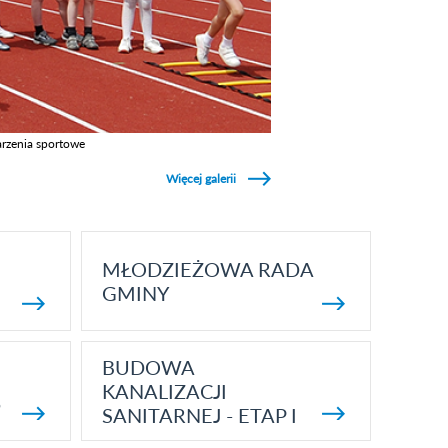
rzenia sportowe
z galerie w kategori Wydarzenia sportowe
Więcej galerii
MŁODZIEŻOWA RADA
GMINY
BUDOWA
KANALIZACJI
5
SANITARNEJ - ETAP I