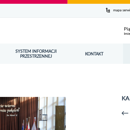
y serwis
mapa serw
ej
Pi
Imie
SYSTEM INFORMACJI
Szuk
KONTAKT
OŚNIK OTWORZY SIĘ W NOWYM OKNIE
PRZESTRZENNEJ
Wy
KA
p