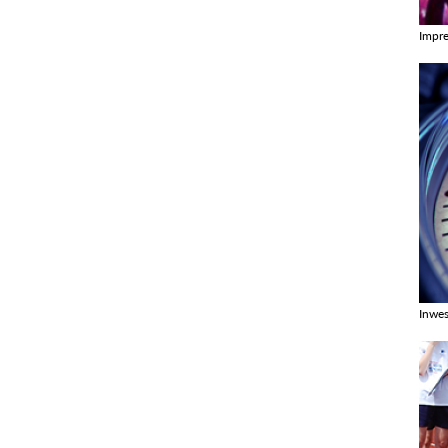
Impr
Zobac
Inwes
Zobac