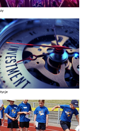
ezy
z galerie w kategori Imprezy
tycje
z galerie w kategori Inwestycje