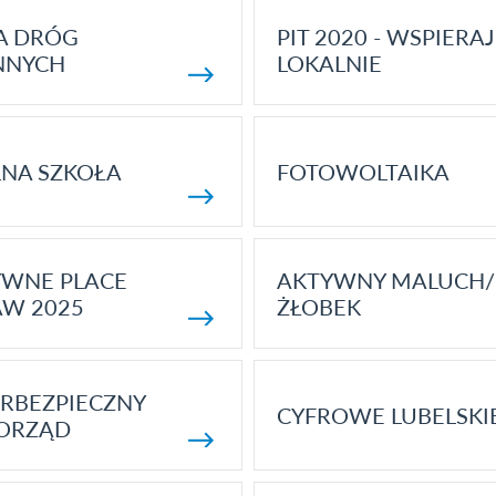
A DRÓG
PIT 2020 - WSPIERAJ
NNYCH
LOKALNIE
NA SZKOŁA
FOTOWOLTAIKA
YWNE PLACE
AKTYWNY MALUCH/
AW 2025
ŻŁOBEK
RBEZPIECZNY
CYFROWE LUBELSKI
ORZĄD