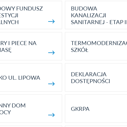
DOWY FUNDUSZ
BUDOWA
STYCJI
KANALIZACJI
ALNYCH
SANITARNEJ - ETAP I
RY I PIECE NA
TERMOMODERNIZA
MASĘ
SZKÓŁ
DEKLARACJA
KO UL. LIPOWA
DOSTĘPNOŚCI
ENNY DOM
GKRPA
OCY