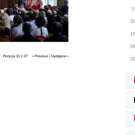
3
10
17
24
Pozycja 31 z 37
« Previous
|
Następne »
31