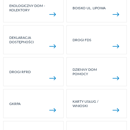
EKOLOGICZNY DOM -
BOISKO UL. LIPOWA
KOLEKTORY
DEKLARACJA
DROGI FDS
DOSTĘPNOŚCI
DZIENNY DOM
DROGI RFRD
POMOCY
KARTY USŁUG /
GKRPA
WNIOSKI