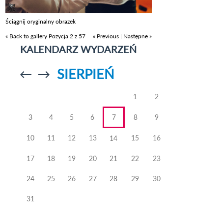
Ściągnij oryginalny obrazek
« Back to gallery
Pozycja 2 z 57
« Previous
|
Następne »
KALENDARZ WYDARZEŃ
SIERPIEŃ
Przejdź do
Przejdź do
poprzedniego
poprzedniego
miesiąca
miesiąca
1
2
3
4
5
6
7
8
9
10
11
12
13
15
16
14
17
18
19
20
21
22
23
24
25
26
27
28
29
30
31