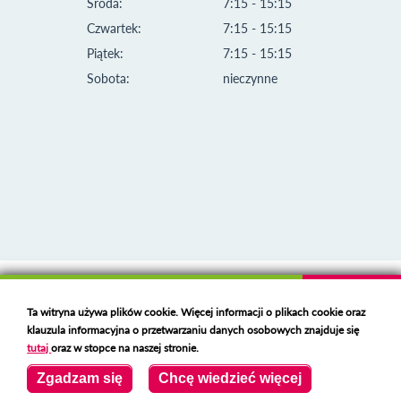
Środa:
7:15 - 15:15
Czwartek:
7:15 - 15:15
Piątek:
7:15 - 15:15
Sobota:
nieczynne
Klauzula informacyjna i polityka plików cookies
Ta witryna używa plików cookie. Więcej informacji o plikach cookie oraz
Deklaracja dostępności
klauzula informacyjna o przetwarzaniu danych osobowych znajduje się
Polski serwer RBL
https://polspam.pl/
tutaj
oraz w stopce na naszej stronie.
Copyright 2023 Urząd Miejski w Opolu Lubelskim
Zgadzam się
Chcę wiedzieć więcej
Created by
VOBACOM
Odnośnik otworzy się w nowym oknie