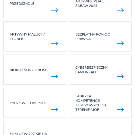
AKTYWNE PLACE
PRZEDSZKOLE
ZABAW 2025
AKTYWNY MALUCH/
BEZPŁATNA POMOC
ŻŁOBEK
PRAWNA
CYBERBEZPIECZNY
BIORÓŻNORODNOŚĆ
SAMORZĄD
FABRYKA
KOMPETENCJI
CYFROWE LUBELSKIE
KLUCZOWYCH NA
TERENIE MOF
FILM OTWÓRZ SIĘ NA