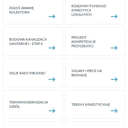
RZĄDOWY FUNDUSZ
ZGŁOŚ AWARIĘ
INWESTYCJI
KOLEKTORA
LOKALNYCH
PROJEKT:
BUDOWA KANALIZACJI
KOMPETENCJE
SANITARNEJ - ETAP II
PRZYSZŁOŚCI
SOLARY I PIECE NA
SESJE RADY MIEJSKIEJ
BIOMASĘ
TERMOMODERNIZACJA
TERENY INWESTYCYJNE
SZKÓŁ