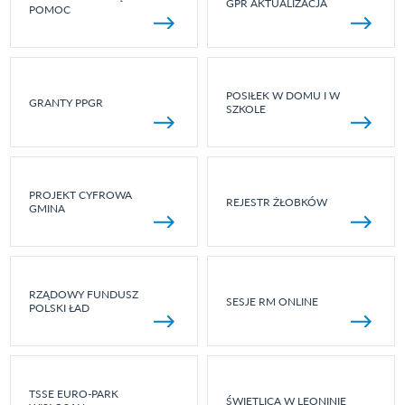
GPR AKTUALIZACJA
POMOC
POSIŁEK W DOMU I W
GRANTY PPGR
SZKOLE
PROJEKT CYFROWA
REJESTR ŻŁOBKÓW
GMINA
RZĄDOWY FUNDUSZ
SESJE RM ONLINE
POLSKI ŁAD
TSSE EURO-PARK
ŚWIETLICA W LEONINIE