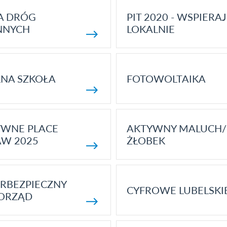
A DRÓG
PIT 2020 - WSPIERAJ
NNYCH
LOKALNIE
NA SZKOŁA
FOTOWOLTAIKA
YWNE PLACE
AKTYWNY MALUCH/
AW 2025
ŻŁOBEK
RBEZPIECZNY
CYFROWE LUBELSKI
ORZĄD