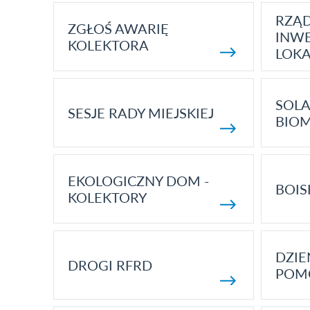
RZĄ
ZGŁOŚ AWARIĘ
INWE
KOLEKTORA
LOK
SOLA
SESJE RADY MIEJSKIEJ
BIO
EKOLOGICZNY DOM -
BOIS
KOLEKTORY
DZI
DROGI RFRD
POM