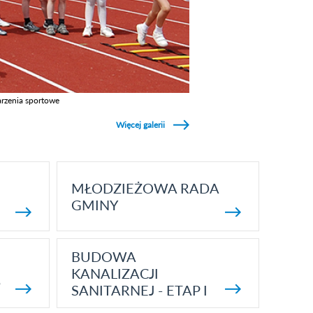
rzenia sportowe
z galerie w kategori Wydarzenia sportowe
Więcej galerii
MŁODZIEŻOWA RADA
GMINY
BUDOWA
KANALIZACJI
5
SANITARNEJ - ETAP I