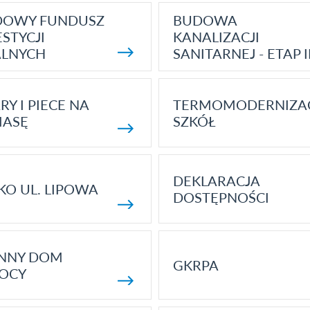
DOWY FUNDUSZ
BUDOWA
STYCJI
KANALIZACJI
ALNYCH
SANITARNEJ - ETAP I
RY I PIECE NA
TERMOMODERNIZA
MASĘ
SZKÓŁ
DEKLARACJA
KO UL. LIPOWA
DOSTĘPNOŚCI
ENNY DOM
GKRPA
OCY