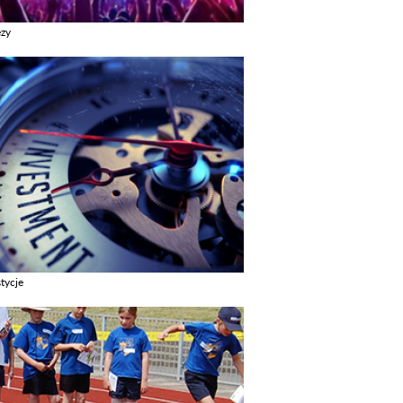
ezy
z galerie w kategori Imprezy
tycje
z galerie w kategori Inwestycje