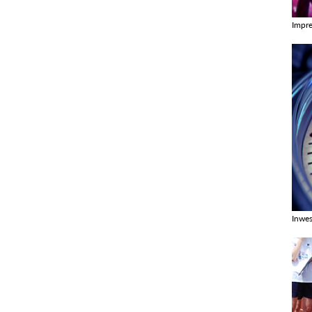
Impr
Zobac
Inwes
Zobac