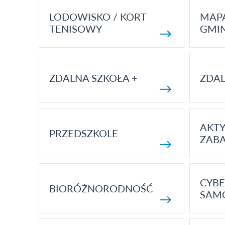
LODOWISKO / KORT
MAP
TENISOWY
GMI
ZDALNA SZKOŁA +
ZDAL
AKT
PRZEDSZKOLE
ZAB
CYBE
BIORÓŻNORODNOŚĆ
SAM