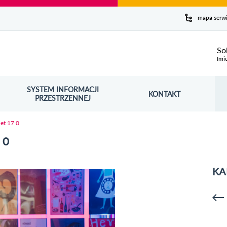
y serwis
mapa serw
ej
So
Imi
SYSTEM INFORMACJI
Szuk
KONTAKT
OŚNIK OTWORZY SIĘ W NOWYM OKNIE
PRZESTRZENNEJ
Wy
net 17 0
 0
KA
p