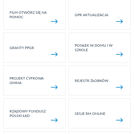
FILM OTWÓRZ SIĘ NA
GPR AKTUALIZACJA
POMOC
POSIŁEK W DOMU I W
GRANTY PPGR
SZKOLE
PROJEKT CYFROWA
REJESTR ŻŁOBKÓW
GMINA
RZĄDOWY FUNDUSZ
SESJE RM ONLINE
POLSKI ŁAD