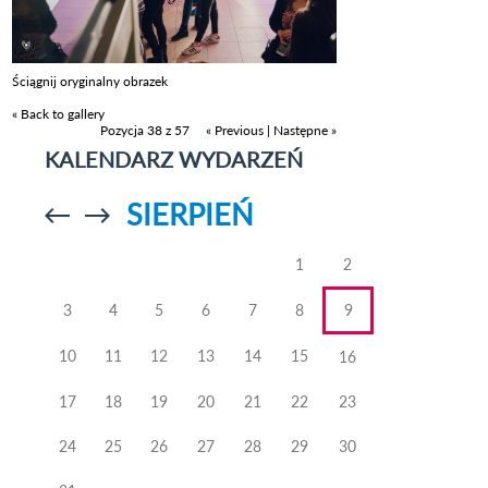
Ściągnij oryginalny obrazek
« Back to gallery
Pozycja 38 z 57
« Previous
|
Następne »
KALENDARZ WYDARZEŃ
SIERPIEŃ
Przejdź do
Przejdź do
poprzedniego
poprzedniego
miesiąca
miesiąca
1
2
3
4
5
6
7
8
9
10
11
12
13
14
15
16
17
18
19
20
21
22
23
24
25
26
27
28
29
30