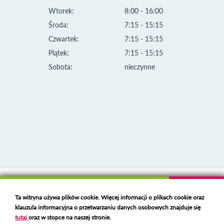
Wtorek:
8:00 - 16:00
Środa:
7:15 - 15:15
Czwartek:
7:15 - 15:15
Piątek:
7:15 - 15:15
Sobota:
nieczynne
Klauzula informacyjna i polityka plików cookies
Ta witryna używa plików cookie. Więcej informacji o plikach cookie oraz
Deklaracja dostępności
klauzula informacyjna o przetwarzaniu danych osobowych znajduje się
Polski serwer RBL
https://polspam.pl/
tutaj
oraz w stopce na naszej stronie.