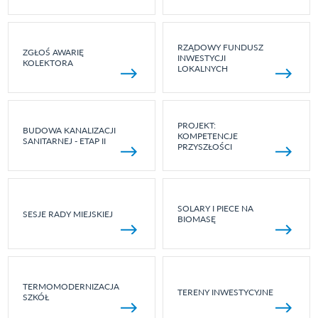
RZĄDOWY FUNDUSZ
ZGŁOŚ AWARIĘ
INWESTYCJI
KOLEKTORA
LOKALNYCH
PROJEKT:
BUDOWA KANALIZACJI
KOMPETENCJE
SANITARNEJ - ETAP II
PRZYSZŁOŚCI
SOLARY I PIECE NA
SESJE RADY MIEJSKIEJ
BIOMASĘ
TERMOMODERNIZACJA
TERENY INWESTYCYJNE
SZKÓŁ