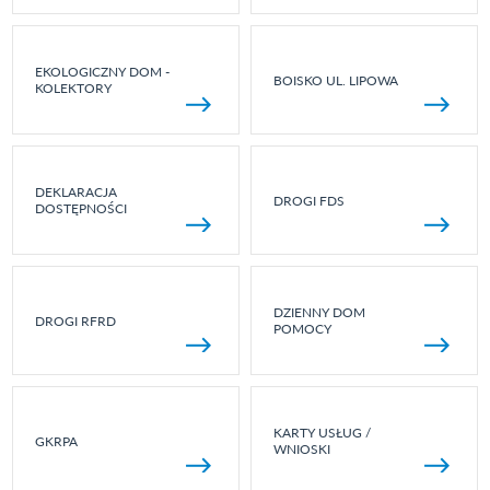
EKOLOGICZNY DOM -
BOISKO UL. LIPOWA
KOLEKTORY
DEKLARACJA
DROGI FDS
DOSTĘPNOŚCI
DZIENNY DOM
DROGI RFRD
POMOCY
KARTY USŁUG /
GKRPA
WNIOSKI