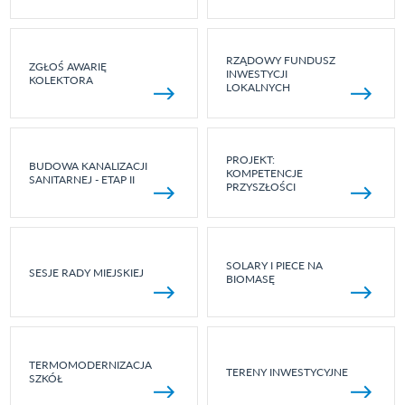
RZĄDOWY FUNDUSZ
ZGŁOŚ AWARIĘ
INWESTYCJI
KOLEKTORA
LOKALNYCH
PROJEKT:
BUDOWA KANALIZACJI
KOMPETENCJE
SANITARNEJ - ETAP II
PRZYSZŁOŚCI
SOLARY I PIECE NA
SESJE RADY MIEJSKIEJ
BIOMASĘ
TERMOMODERNIZACJA
TERENY INWESTYCYJNE
SZKÓŁ