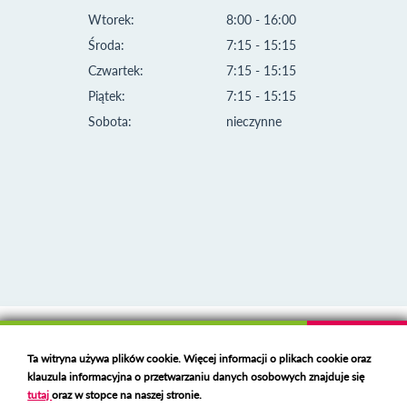
Wtorek:
8:00 - 16:00
Środa:
7:15 - 15:15
Czwartek:
7:15 - 15:15
Piątek:
7:15 - 15:15
Sobota:
nieczynne
Klauzula informacyjna i polityka plików cookies
Ta witryna używa plików cookie. Więcej informacji o plikach cookie oraz
Deklaracja dostępności
klauzula informacyjna o przetwarzaniu danych osobowych znajduje się
Polski serwer RBL
https://polspam.pl/
tutaj
oraz w stopce na naszej stronie.