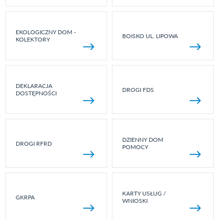
EKOLOGICZNY DOM -
BOISKO UL. LIPOWA
KOLEKTORY
DEKLARACJA
DROGI FDS
DOSTĘPNOŚCI
DZIENNY DOM
DROGI RFRD
POMOCY
KARTY USŁUG /
GKRPA
WNIOSKI