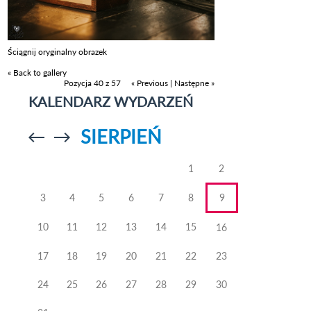
Ściągnij oryginalny obrazek
« Back to gallery
Pozycja 40 z 57
« Previous
|
Następne »
KALENDARZ WYDARZEŃ
SIERPIEŃ
Przejdź do
Przejdź do
poprzedniego
poprzedniego
miesiąca
miesiąca
1
2
3
4
5
6
7
8
9
10
11
12
13
14
15
16
17
18
19
20
21
22
23
24
25
26
27
28
29
30