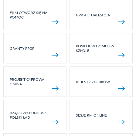
FILM OTWÓRZ SIĘ NA
GPR AKTUALIZACJA
POMOC
POSIŁEK W DOMU I W
GRANTY PPGR
SZKOLE
PROJEKT CYFROWA
REJESTR ŻŁOBKÓW
GMINA
RZĄDOWY FUNDUSZ
SESJE RM ONLINE
POLSKI ŁAD