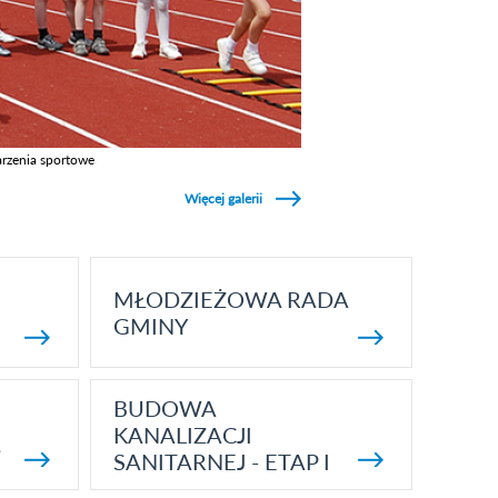
rzenia sportowe
z galerie w kategori Wydarzenia sportowe
Więcej galerii
MŁODZIEŻOWA RADA
GMINY
BUDOWA
KANALIZACJI
5
SANITARNEJ - ETAP I