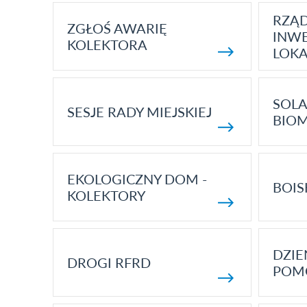
RZĄ
ZGŁOŚ AWARIĘ
INWE
KOLEKTORA
LOK
SOLA
SESJE RADY MIEJSKIEJ
BIO
EKOLOGICZNY DOM -
BOIS
KOLEKTORY
DZI
DROGI RFRD
POM