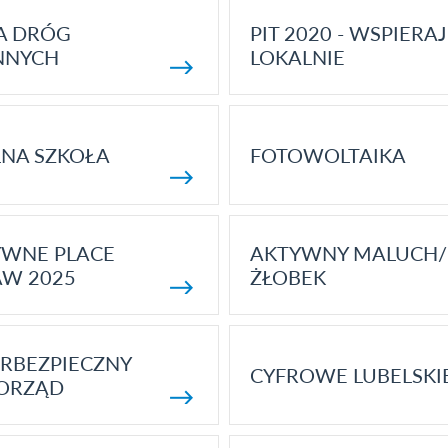
A DRÓG
PIT 2020 - WSPIERAJ
NNYCH
LOKALNIE
NA SZKOŁA
FOTOWOLTAIKA
YWNE PLACE
AKTYWNY MALUCH/
AW 2025
ŻŁOBEK
RBEZPIECZNY
CYFROWE LUBELSKI
ORZĄD