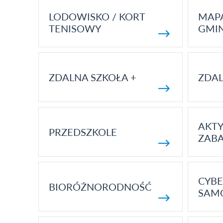
LODOWISKO / KORT
MAP
TENISOWY
GMI
ZDALNA SZKOŁA +
ZDAL
AKT
PRZEDSZKOLE
ZAB
CYBE
BIORÓŻNORODNOŚĆ
SAM