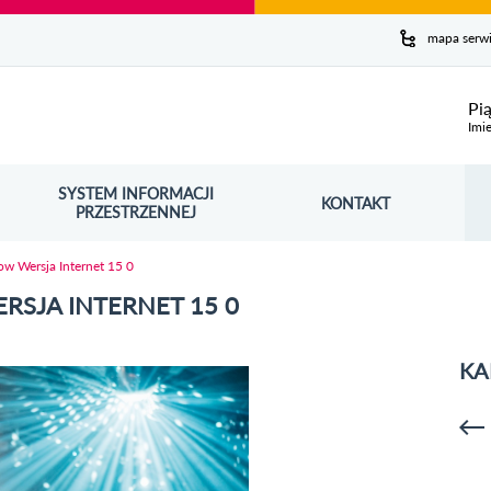
y serwis
mapa serw
ej
Pi
Imie
SYSTEM INFORMACJI
Szuk
KONTAKT
OŚNIK OTWORZY SIĘ W NOWYM OKNIE
PRZESTRZENNEJ
Wy
ow Wersja Internet 15 0
RSJA INTERNET 15 0
KA
p