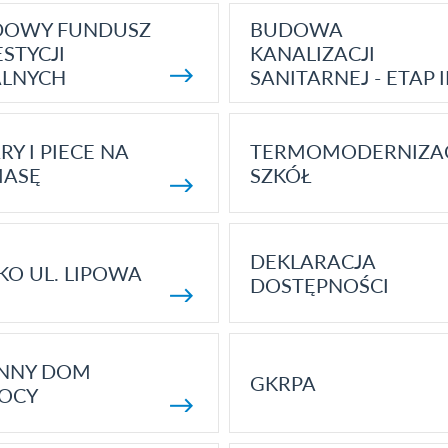
DOWY FUNDUSZ
BUDOWA
STYCJI
KANALIZACJI
ALNYCH
SANITARNEJ - ETAP I
RY I PIECE NA
TERMOMODERNIZA
MASĘ
SZKÓŁ
DEKLARACJA
KO UL. LIPOWA
DOSTĘPNOŚCI
ENNY DOM
GKRPA
OCY