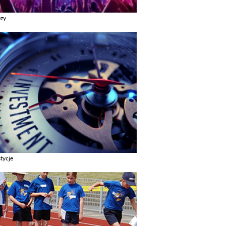
ezy
z galerie w kategori Imprezy
tycje
z galerie w kategori Inwestycje