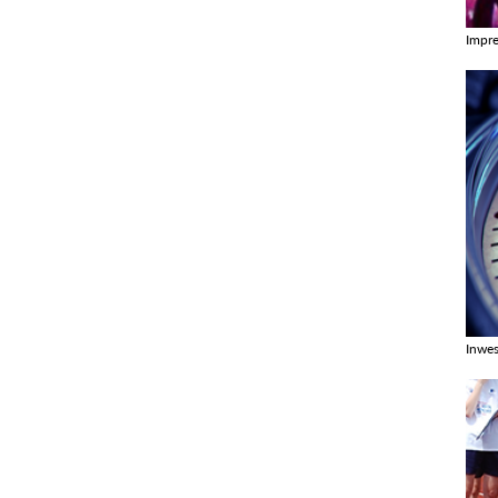
Impr
Zobac
Inwes
Zobac