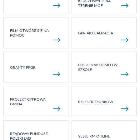
KLUCZOWYCH NA
TERENIE MOF
FILM OTWÓRZ SIĘ NA
GPR AKTUALIZACJA
POMOC
POSIŁEK W DOMU I W
GRANTY PPGR
SZKOLE
PROJEKT CYFROWA
REJESTR ŻŁOBKÓW
GMINA
RZĄDOWY FUNDUSZ
SESJE RM ONLINE
POLSKI ŁAD