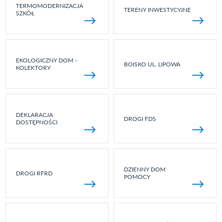
TERMOMODERNIZACJA
TERENY INWESTYCYJNE
SZKÓŁ
EKOLOGICZNY DOM -
BOISKO UL. LIPOWA
KOLEKTORY
DEKLARACJA
DROGI FDS
DOSTĘPNOŚCI
DZIENNY DOM
DROGI RFRD
POMOCY