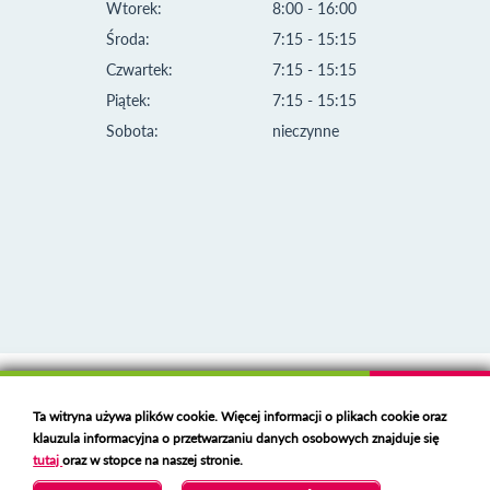
Wtorek:
8:00 - 16:00
Środa:
7:15 - 15:15
Czwartek:
7:15 - 15:15
Piątek:
7:15 - 15:15
Sobota:
nieczynne
Klauzula informacyjna i polityka plików cookies
Ta witryna używa plików cookie. Więcej informacji o plikach cookie oraz
Deklaracja dostępności
klauzula informacyjna o przetwarzaniu danych osobowych znajduje się
Polski serwer RBL
https://polspam.pl/
tutaj
oraz w stopce na naszej stronie.
Copyright 2023 Urząd Miejski w Opolu Lubelskim