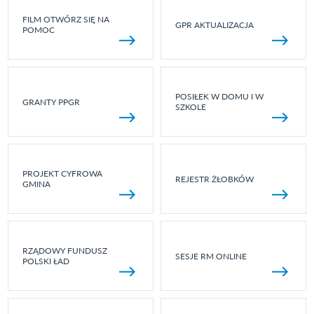
FILM OTWÓRZ SIĘ NA
GPR AKTUALIZACJA
POMOC
POSIŁEK W DOMU I W
GRANTY PPGR
SZKOLE
PROJEKT CYFROWA
REJESTR ŻŁOBKÓW
GMINA
RZĄDOWY FUNDUSZ
SESJE RM ONLINE
POLSKI ŁAD