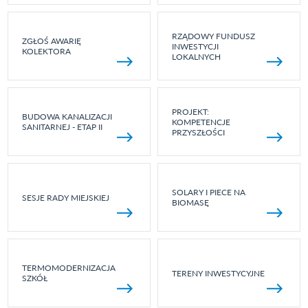
RZĄDOWY FUNDUSZ
ZGŁOŚ AWARIĘ
INWESTYCJI
KOLEKTORA
LOKALNYCH
PROJEKT:
BUDOWA KANALIZACJI
KOMPETENCJE
SANITARNEJ - ETAP II
PRZYSZŁOŚCI
SOLARY I PIECE NA
SESJE RADY MIEJSKIEJ
BIOMASĘ
TERMOMODERNIZACJA
TERENY INWESTYCYJNE
SZKÓŁ