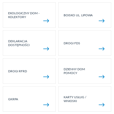
EKOLOGICZNY DOM -
BOISKO UL. LIPOWA
KOLEKTORY
DEKLARACJA
DROGI FDS
DOSTĘPNOŚCI
DZIENNY DOM
DROGI RFRD
POMOCY
KARTY USŁUG /
GKRPA
WNIOSKI