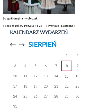
Ściągnij oryginalny obrazek
« Back to gallery
Pozycja 7 z 23
« Previous
|
Następne »
KALENDARZ WYDARZEŃ
SIERPIEŃ
Przejdź do
Przejdź do
poprzedniego
poprzedniego
miesiąca
miesiąca
1
2
3
4
5
6
7
8
9
10
11
12
13
14
16
15
17
18
19
20
21
22
23
24
25
26
27
28
29
30
31