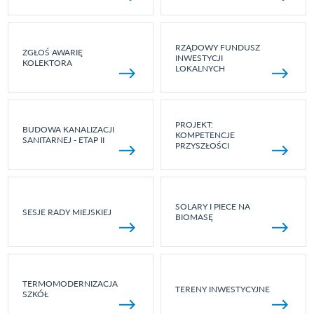
RZĄDOWY FUNDUSZ
ZGŁOŚ AWARIĘ
INWESTYCJI
KOLEKTORA
LOKALNYCH
PROJEKT:
BUDOWA KANALIZACJI
KOMPETENCJE
SANITARNEJ - ETAP II
PRZYSZŁOŚCI
SOLARY I PIECE NA
SESJE RADY MIEJSKIEJ
BIOMASĘ
TERMOMODERNIZACJA
TERENY INWESTYCYJNE
SZKÓŁ