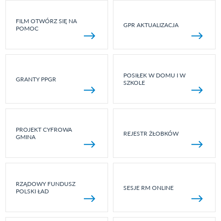
FILM OTWÓRZ SIĘ NA
GPR AKTUALIZACJA
POMOC
POSIŁEK W DOMU I W
GRANTY PPGR
SZKOLE
PROJEKT CYFROWA
REJESTR ŻŁOBKÓW
GMINA
RZĄDOWY FUNDUSZ
SESJE RM ONLINE
POLSKI ŁAD