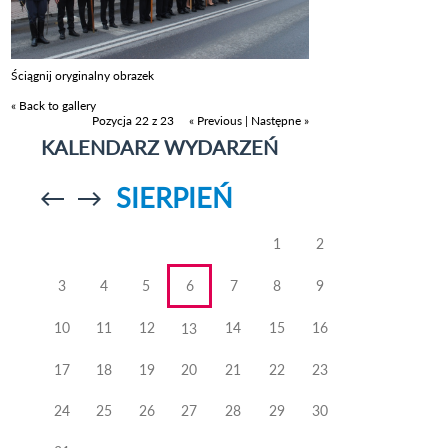
Ściągnij oryginalny obrazek
« Back to gallery
Pozycja 22 z 23
« Previous
|
Następne »
KALENDARZ WYDARZEŃ
SIERPIEŃ
Przejdź do
Przejdź do
poprzedniego
poprzedniego
miesiąca
miesiąca
1
2
3
4
5
6
7
8
9
10
11
12
14
15
16
13
17
18
19
20
21
22
23
24
25
26
27
28
29
30