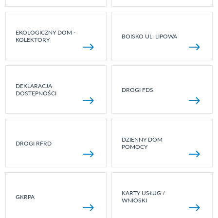
EKOLOGICZNY DOM -
BOISKO UL. LIPOWA
KOLEKTORY
DEKLARACJA
DROGI FDS
DOSTĘPNOŚCI
DZIENNY DOM
DROGI RFRD
POMOCY
KARTY USŁUG /
GKRPA
WNIOSKI