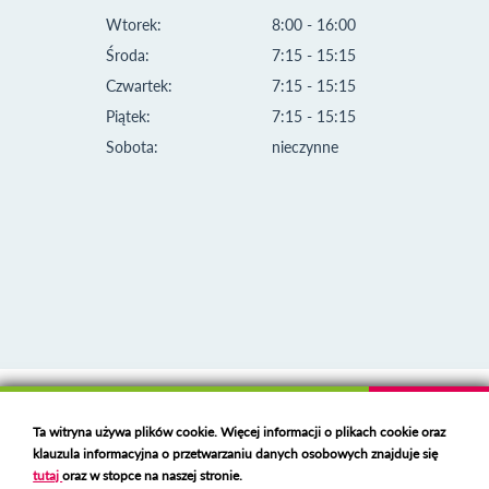
Wtorek:
8:00 - 16:00
Środa:
7:15 - 15:15
Czwartek:
7:15 - 15:15
Piątek:
7:15 - 15:15
Sobota:
nieczynne
Klauzula informacyjna i polityka plików cookies
Ta witryna używa plików cookie. Więcej informacji o plikach cookie oraz
Deklaracja dostępności
klauzula informacyjna o przetwarzaniu danych osobowych znajduje się
Polski serwer RBL
https://polspam.pl/
tutaj
oraz w stopce na naszej stronie.