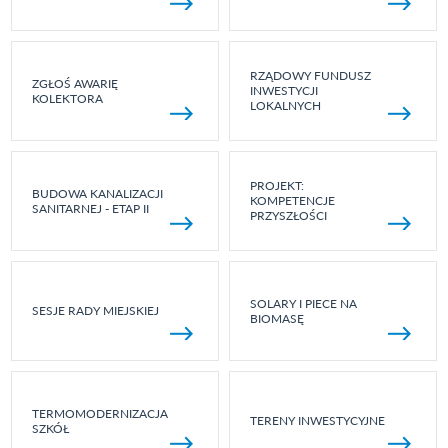
RZĄDOWY FUNDUSZ
ZGŁOŚ AWARIĘ
INWESTYCJI
KOLEKTORA
LOKALNYCH
PROJEKT:
BUDOWA KANALIZACJI
KOMPETENCJE
SANITARNEJ - ETAP II
PRZYSZŁOŚCI
SOLARY I PIECE NA
SESJE RADY MIEJSKIEJ
BIOMASĘ
TERMOMODERNIZACJA
TERENY INWESTYCYJNE
SZKÓŁ