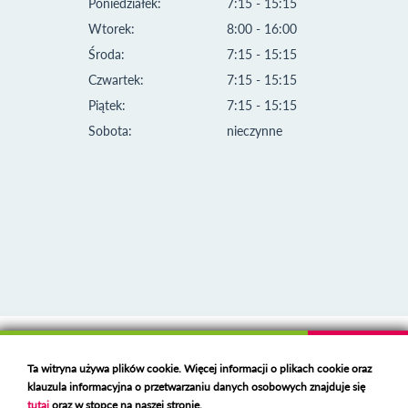
Poniedziałek:
7:15 - 15:15
Wtorek:
8:00 - 16:00
Środa:
7:15 - 15:15
Czwartek:
7:15 - 15:15
Piątek:
7:15 - 15:15
Sobota:
nieczynne
Klauzula informacyjna i polityka plików cookies
Ta witryna używa plików cookie. Więcej informacji o plikach cookie oraz
Deklaracja dostępności
klauzula informacyjna o przetwarzaniu danych osobowych znajduje się
Polski serwer RBL
https://polspam.pl/
tutaj
oraz w stopce na naszej stronie.