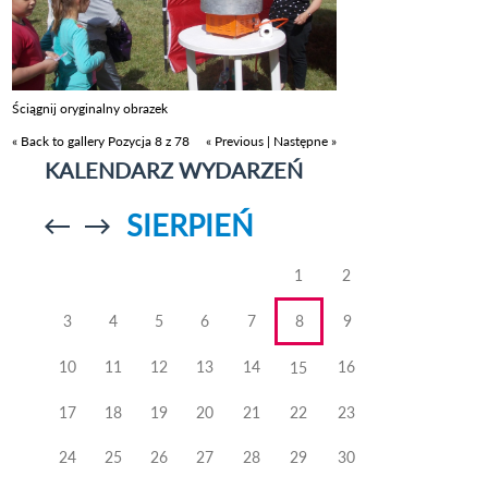
Ściągnij oryginalny obrazek
« Back to gallery
Pozycja 8 z 78
« Previous
|
Następne »
KALENDARZ WYDARZEŃ
SIERPIEŃ
Przejdź do
Przejdź do
poprzedniego
poprzedniego
miesiąca
miesiąca
1
2
3
4
5
6
7
8
9
10
11
12
13
14
16
15
17
18
19
20
21
22
23
24
25
26
27
28
29
30