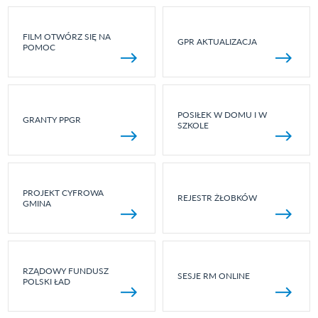
FILM OTWÓRZ SIĘ NA
GPR AKTUALIZACJA
POMOC
POSIŁEK W DOMU I W
GRANTY PPGR
SZKOLE
PROJEKT CYFROWA
REJESTR ŻŁOBKÓW
GMINA
RZĄDOWY FUNDUSZ
SESJE RM ONLINE
POLSKI ŁAD