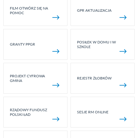
FILM OTWÓRZ SIĘ NA
GPR AKTUALIZACJA
POMOC
POSIŁEK W DOMU I W
GRANTY PPGR
SZKOLE
PROJEKT CYFROWA
REJESTR ŻŁOBKÓW
GMINA
RZĄDOWY FUNDUSZ
SESJE RM ONLINE
POLSKI ŁAD