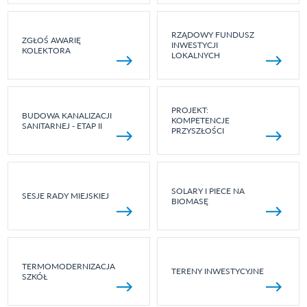
RZĄDOWY FUNDUSZ
ZGŁOŚ AWARIĘ
INWESTYCJI
KOLEKTORA
LOKALNYCH
PROJEKT:
BUDOWA KANALIZACJI
KOMPETENCJE
SANITARNEJ - ETAP II
PRZYSZŁOŚCI
SOLARY I PIECE NA
SESJE RADY MIEJSKIEJ
BIOMASĘ
TERMOMODERNIZACJA
TERENY INWESTYCYJNE
SZKÓŁ