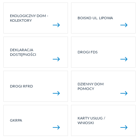
EKOLOGICZNY DOM -
BOISKO UL. LIPOWA
KOLEKTORY
DEKLARACJA
DROGI FDS
DOSTĘPNOŚCI
DZIENNY DOM
DROGI RFRD
POMOCY
KARTY USŁUG /
GKRPA
WNIOSKI