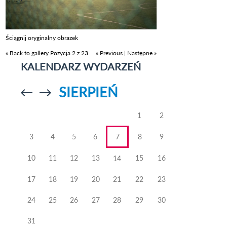
Ściągnij oryginalny obrazek
« Back to gallery
Pozycja 2 z 23
« Previous
|
Następne »
KALENDARZ WYDARZEŃ
SIERPIEŃ
Przejdź do
Przejdź do
poprzedniego
poprzedniego
miesiąca
miesiąca
1
2
3
4
5
6
7
8
9
10
11
12
13
15
16
14
17
18
19
20
21
22
23
24
25
26
27
28
29
30
31