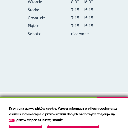
Wtorek:
8:00 - 16:00
Środa:
7:15 - 15:15
Czwartek:
7:15 - 15:15
Piątek:
7:15 - 15:15
Sobota:
nieczynne
Klauzula informacyjna i polityka plików cookies
Ta witryna używa plików cookie. Więcej informacji o plikach cookie oraz
Deklaracja dostępności
klauzula informacyjna o przetwarzaniu danych osobowych znajduje się
Polski serwer RBL
https://polspam.pl/
tutaj
oraz w stopce na naszej stronie.
Copyright 2023 Urząd Miejski w Opolu Lubelskim