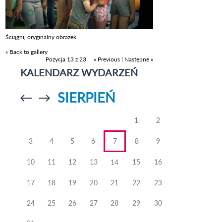
Ściągnij oryginalny obrazek
« Back to gallery
Pozycja 13 z 23
« Previous
|
Następne »
KALENDARZ WYDARZEŃ
SIERPIEŃ
Przejdź do
Przejdź do
poprzedniego
poprzedniego
miesiąca
miesiąca
1
2
3
4
5
6
7
8
9
10
11
12
13
15
16
14
17
18
19
20
21
22
23
24
25
26
27
28
29
30