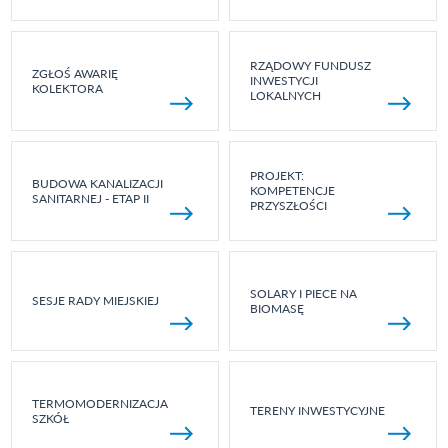
RZĄDOWY FUNDUSZ
ZGŁOŚ AWARIĘ
INWESTYCJI
KOLEKTORA
LOKALNYCH
PROJEKT:
BUDOWA KANALIZACJI
KOMPETENCJE
SANITARNEJ - ETAP II
PRZYSZŁOŚCI
SOLARY I PIECE NA
SESJE RADY MIEJSKIEJ
BIOMASĘ
TERMOMODERNIZACJA
TERENY INWESTYCYJNE
SZKÓŁ