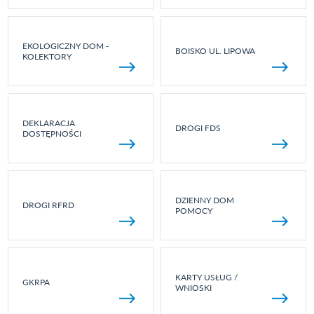
EKOLOGICZNY DOM -
BOISKO UL. LIPOWA
KOLEKTORY
DEKLARACJA
DROGI FDS
DOSTĘPNOŚCI
DZIENNY DOM
DROGI RFRD
POMOCY
KARTY USŁUG /
GKRPA
WNIOSKI