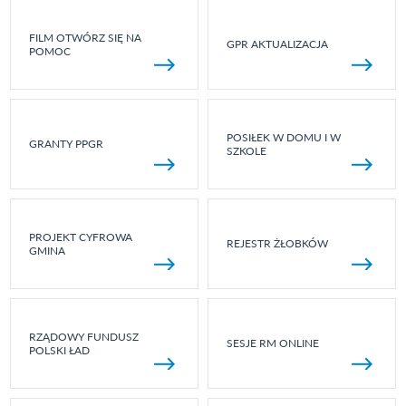
FILM OTWÓRZ SIĘ NA
GPR AKTUALIZACJA
POMOC
POSIŁEK W DOMU I W
GRANTY PPGR
SZKOLE
PROJEKT CYFROWA
REJESTR ŻŁOBKÓW
GMINA
RZĄDOWY FUNDUSZ
SESJE RM ONLINE
POLSKI ŁAD