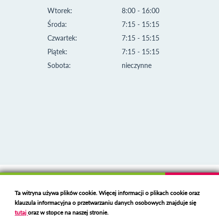
Wtorek:
8:00 - 16:00
Środa:
7:15 - 15:15
Czwartek:
7:15 - 15:15
Piątek:
7:15 - 15:15
Sobota:
nieczynne
Klauzula informacyjna i polityka plików cookies
Ta witryna używa plików cookie. Więcej informacji o plikach cookie oraz
Deklaracja dostępności
klauzula informacyjna o przetwarzaniu danych osobowych znajduje się
Polski serwer RBL
https://polspam.pl/
tutaj
oraz w stopce na naszej stronie.