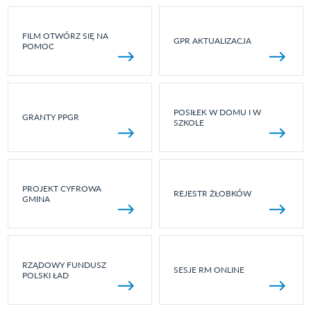
FILM OTWÓRZ SIĘ NA
GPR AKTUALIZACJA
POMOC
POSIŁEK W DOMU I W
GRANTY PPGR
SZKOLE
PROJEKT CYFROWA
REJESTR ŻŁOBKÓW
GMINA
RZĄDOWY FUNDUSZ
SESJE RM ONLINE
POLSKI ŁAD