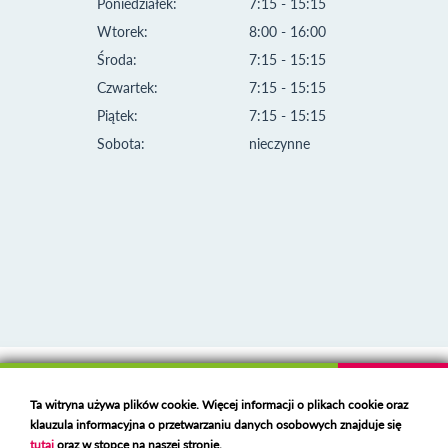
Poniedziałek:
7:15 - 15:15
Wtorek:
8:00 - 16:00
Środa:
7:15 - 15:15
Czwartek:
7:15 - 15:15
Piątek:
7:15 - 15:15
Sobota:
nieczynne
Klauzula informacyjna i polityka plików cookies
Ta witryna używa plików cookie. Więcej informacji o plikach cookie oraz
Deklaracja dostępności
klauzula informacyjna o przetwarzaniu danych osobowych znajduje się
Polski serwer RBL
https://polspam.pl/
tutaj
oraz w stopce na naszej stronie.