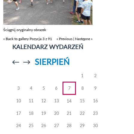
Ściągnij oryginalny obrazek
« Back to gallery
Pozycja 3 z 91
« Previous
|
Następne »
KALENDARZ WYDARZEŃ
SIERPIEŃ
Przejdź do
Przejdź do
poprzedniego
poprzedniego
miesiąca
miesiąca
1
2
3
4
5
6
7
8
9
10
11
12
13
15
16
14
17
18
19
20
21
22
23
24
25
26
27
28
29
30