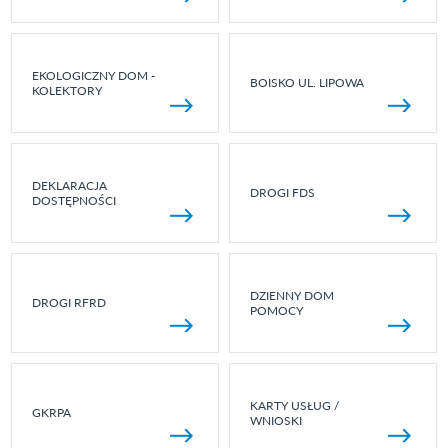
EKOLOGICZNY DOM -
BOISKO UL. LIPOWA
KOLEKTORY
DEKLARACJA
DROGI FDS
DOSTĘPNOŚCI
DZIENNY DOM
DROGI RFRD
POMOCY
KARTY USŁUG /
GKRPA
WNIOSKI