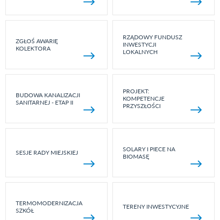
RZĄDOWY FUNDUSZ
ZGŁOŚ AWARIĘ
INWESTYCJI
KOLEKTORA
LOKALNYCH
PROJEKT:
BUDOWA KANALIZACJI
KOMPETENCJE
SANITARNEJ - ETAP II
PRZYSZŁOŚCI
SOLARY I PIECE NA
SESJE RADY MIEJSKIEJ
BIOMASĘ
TERMOMODERNIZACJA
TERENY INWESTYCYJNE
SZKÓŁ