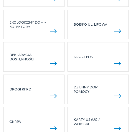
EKOLOGICZNY DOM -
BOISKO UL. LIPOWA
KOLEKTORY
DEKLARACJA
DROGI FDS
DOSTĘPNOŚCI
DZIENNY DOM
DROGI RFRD
POMOCY
KARTY USŁUG /
GKRPA
WNIOSKI