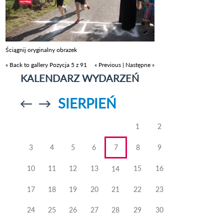
Ściągnij oryginalny obrazek
« Back to gallery
Pozycja 5 z 91
« Previous
|
Następne »
KALENDARZ WYDARZEŃ
SIERPIEŃ
Przejdź do
Przejdź do
poprzedniego
poprzedniego
miesiąca
miesiąca
1
2
3
4
5
6
7
8
9
10
11
12
13
15
16
14
17
18
19
20
21
22
23
24
25
26
27
28
29
30