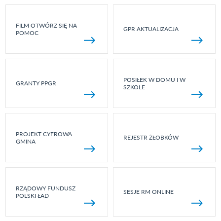
FILM OTWÓRZ SIĘ NA
GPR AKTUALIZACJA
POMOC
POSIŁEK W DOMU I W
GRANTY PPGR
SZKOLE
PROJEKT CYFROWA
REJESTR ŻŁOBKÓW
GMINA
RZĄDOWY FUNDUSZ
SESJE RM ONLINE
POLSKI ŁAD