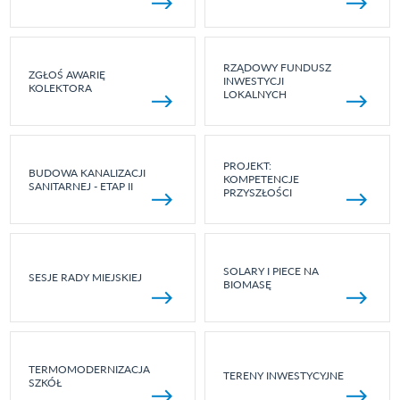
RZĄDOWY FUNDUSZ
ZGŁOŚ AWARIĘ
INWESTYCJI
KOLEKTORA
LOKALNYCH
PROJEKT:
BUDOWA KANALIZACJI
KOMPETENCJE
SANITARNEJ - ETAP II
PRZYSZŁOŚCI
SOLARY I PIECE NA
SESJE RADY MIEJSKIEJ
BIOMASĘ
TERMOMODERNIZACJA
TERENY INWESTYCYJNE
SZKÓŁ