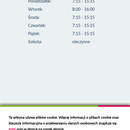
Poniedziałek:
7:15 - 15:15
Wtorek:
8:00 - 16:00
Środa:
7:15 - 15:15
Czwartek:
7:15 - 15:15
Piątek:
7:15 - 15:15
Sobota:
nieczynne
Klauzula informacyjna i polityka plików cookies
Ta witryna używa plików cookie. Więcej informacji o plikach cookie oraz
Deklaracja dostępności
klauzula informacyjna o przetwarzaniu danych osobowych znajduje się
Polski serwer RBL
https://polspam.pl/
tutaj
oraz w stopce na naszej stronie.