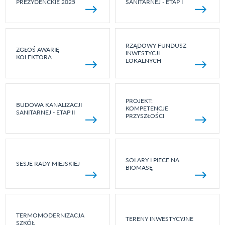
PREZYDENCKIE 2025
SANITARNEJ - ETAP I
RZĄDOWY FUNDUSZ
ZGŁOŚ AWARIĘ
INWESTYCJI
KOLEKTORA
LOKALNYCH
PROJEKT:
BUDOWA KANALIZACJI
KOMPETENCJE
SANITARNEJ - ETAP II
PRZYSZŁOŚCI
SOLARY I PIECE NA
SESJE RADY MIEJSKIEJ
BIOMASĘ
TERMOMODERNIZACJA
TERENY INWESTYCYJNE
SZKÓŁ