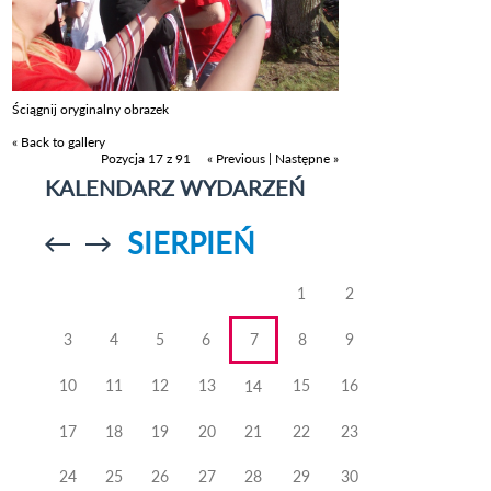
Ściągnij oryginalny obrazek
« Back to gallery
Pozycja 17 z 91
« Previous
|
Następne »
KALENDARZ WYDARZEŃ
SIERPIEŃ
Przejdź do
Przejdź do
poprzedniego
poprzedniego
miesiąca
miesiąca
1
2
3
4
5
6
7
8
9
10
11
12
13
15
16
14
17
18
19
20
21
22
23
24
25
26
27
28
29
30