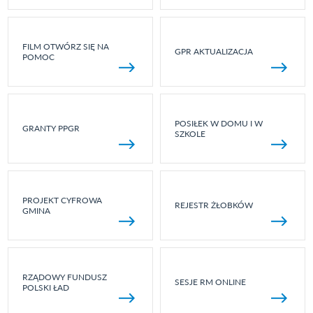
FILM OTWÓRZ SIĘ NA
GPR AKTUALIZACJA
POMOC
POSIŁEK W DOMU I W
GRANTY PPGR
SZKOLE
PROJEKT CYFROWA
REJESTR ŻŁOBKÓW
GMINA
RZĄDOWY FUNDUSZ
SESJE RM ONLINE
POLSKI ŁAD