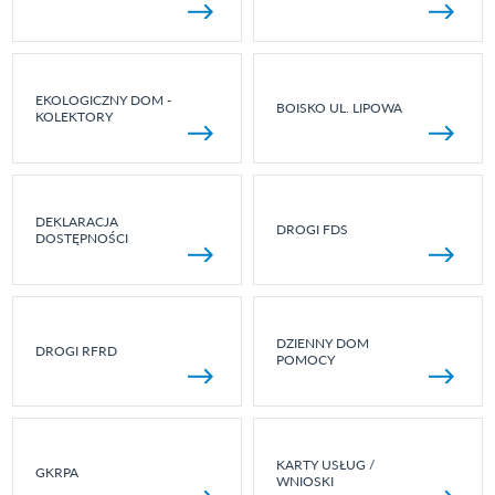
EKOLOGICZNY DOM -
BOISKO UL. LIPOWA
KOLEKTORY
DEKLARACJA
DROGI FDS
DOSTĘPNOŚCI
DZIENNY DOM
DROGI RFRD
POMOCY
KARTY USŁUG /
GKRPA
WNIOSKI